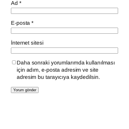
Ad
*
E-posta
*
İnternet sitesi
Daha sonraki yorumlarımda kullanılması
için adım, e-posta adresim ve site
adresim bu tarayıcıya kaydedilsin.