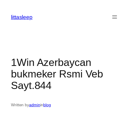
İçeriğe
geç
littasleep
1Win Azerbaycan
bukmeker Rsmi Veb
Sayt.844
Written by
admin
in
blog