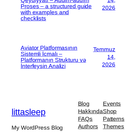
Qeydiyyatı – Addım-addım
14,
Proses – a structured guide
2026
with examples and
checklists
Aviator Platformasının
Temmuz
Sistemli İcmalı –
14,
Platformanın Strukturu və
2026
İnterfeysin Analizi
Blog
Events
littasleep
Hakkında
Shop
FAQs
Patterns
Authors
Themes
My WordPress Blog