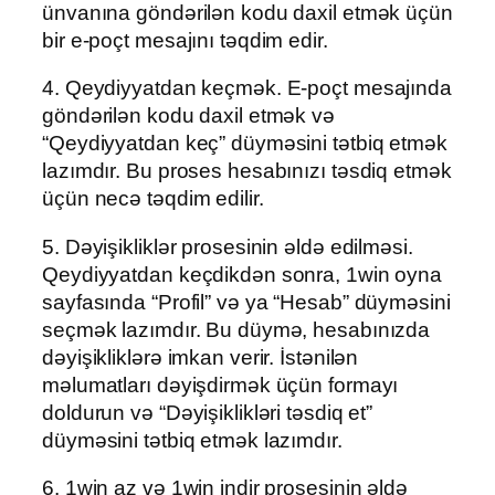
ünvanına göndərilən kodu daxil etmək üçün
bir e-poçt mesajını təqdim edir.
4. Qeydiyyatdan keçmək. E-poçt mesajında
göndərilən kodu daxil etmək və
“Qeydiyyatdan keç” düyməsini tətbiq etmək
lazımdır. Bu proses hesabınızı təsdiq etmək
üçün necə təqdim edilir.
5. Dəyişikliklər prosesinin əldə edilməsi.
Qeydiyyatdan keçdikdən sonra, 1win oyna
sayfasında “Profil” və ya “Hesab” düyməsini
seçmək lazımdır. Bu düymə, hesabınızda
dəyişikliklərə imkan verir. İstənilən
məlumatları dəyişdirmək üçün formayı
doldurun və “Dəyişiklikləri təsdiq et”
düyməsini tətbiq etmək lazımdır.
6. 1win az və 1win indir prosesinin əldə