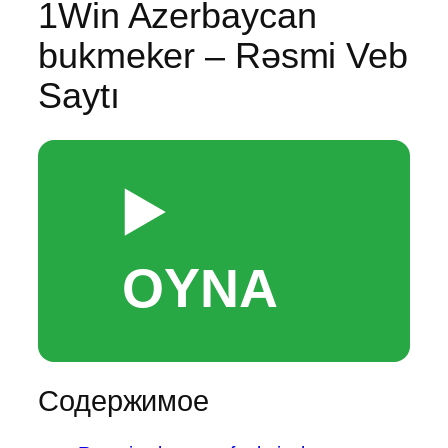
1Win Azerbaycan
bukmeker – Rəsmi Veb
Saytı
▶️
OYNA
Содержимое