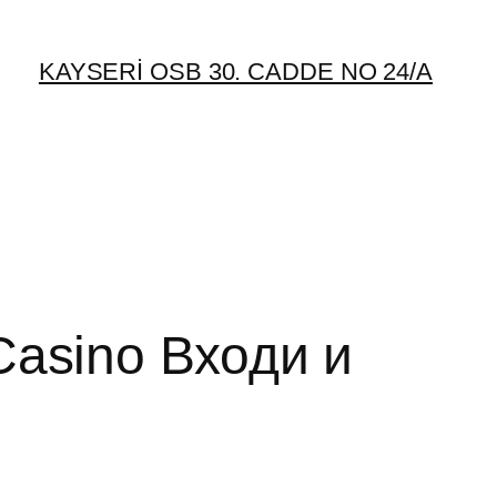
KAYSERİ OSB 30. CADDE NO 24/A
asino Входи и