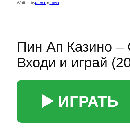
Written by
admin
in
news
Пин Ап Казино – 
Входи и играй (2
▶️ ИГРАТЬ