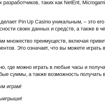
разработчиков, таких как NetEnt, Microgami
елает Pin Up Casino уникальным, – это его
ности своих данных и средств, а также в че
кам множество преимуществ, включая приве
иентов. Это означает, что вы можете играть
о, где можно играть в любые часы и получат
бые суммы, а также возможность получать 
ым играм!
выигрыши!