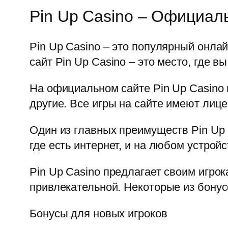
Pin Up Casino – Официал
Pin Up Casino – это популярный онлай
сайт Pin Up Casino – это место, где 
На официальном сайте Pin Up Casino 
другие. Все игры на сайте имеют лице
Один из главных преимуществ Pin Up C
где есть интернет, и на любом устро
Pin Up Casino предлагает своим игрок
привлекательной. Некоторые из бонус
Бонусы для новых игроков