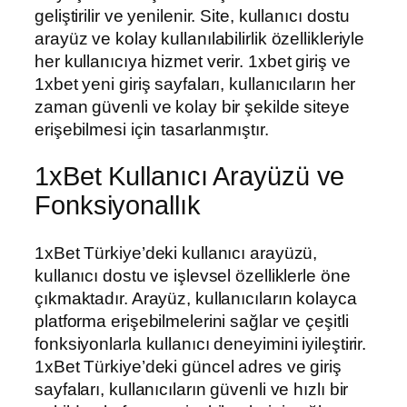
geliştirilir ve yenilenir. Site, kullanıcı dostu
arayüz ve kolay kullanılabilirlik özellikleriyle
her kullanıcıya hizmet verir. 1xbet giriş ve
1xbet yeni giriş sayfaları, kullanıcıların her
zaman güvenli ve kolay bir şekilde siteye
erişebilmesi için tasarlanmıştır.
1xBet Kullanıcı Arayüzü ve
Fonksiyonallık
1xBet Türkiye’deki kullanıcı arayüzü,
kullanıcı dostu ve işlevsel özelliklerle öne
çıkmaktadır. Arayüz, kullanıcıların kolayca
platforma erişebilmelerini sağlar ve çeşitli
fonksiyonlarla kullanıcı deneyimini iyileştirir.
1xBet Türkiye’deki güncel adres ve giriş
sayfaları, kullanıcıların güvenli ve hızlı bir