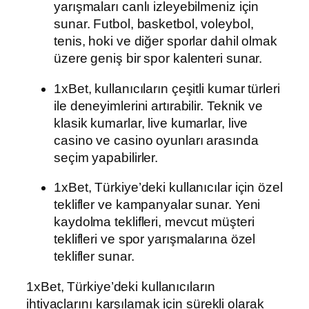
yarışmaları canlı izleyebilmeniz için
sunar. Futbol, basketbol, voleybol,
tenis, hoki ve diğer sporlar dahil olmak
üzere geniş bir spor kalenteri sunar.
1xBet, kullanıcıların çeşitli kumar türleri
ile deneyimlerini artırabilir. Teknik ve
klasik kumarlar, live kumarlar, live
casino ve casino oyunları arasında
seçim yapabilirler.
1xBet, Türkiye’deki kullanıcılar için özel
teklifler ve kampanyalar sunar. Yeni
kaydolma teklifleri, mevcut müşteri
teklifleri ve spor yarışmalarına özel
teklifler sunar.
1xBet, Türkiye’deki kullanıcıların
ihtiyaçlarını karşılamak için sürekli olarak