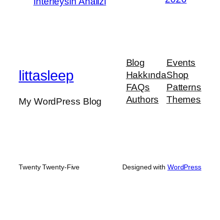
İnterfeysin Analizi
Blog
Events
littasleep
Hakkında
Shop
FAQs
Patterns
Authors
Themes
My WordPress Blog
Twenty Twenty-Five
Designed with
WordPress