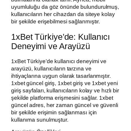
uyumluluğu da göz önünde bulundurulmuş,
kullanıcıların her cihazdan da siteye kolay
bir şekilde erişebilmesi sağlanmıştır.
1xBet Türkiye’de: Kullanıcı
Deneyimi ve Arayüzü
1xBet Türkiye’de kullanıcı deneyimi ve
arayüzü, kullanıcıların tarzına ve
ihtiyaçlarına uygun olarak tasarlanmıştır.
1xbet güncel giriş, 1xbet giriş ve 1xbet yeni
giriş sayfaları, kullanıcıların kolay ve hızlı bir
şekilde platforma erişmesini sağlar. 1xbet
güncel adres, her zaman güncel ve güvenli
bir şekilde erişimin sağlanması için
kullanıma sunulmuştur.