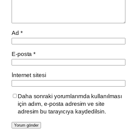
Ad
*
E-posta
*
İnternet sitesi
Daha sonraki yorumlarımda kullanılması
için adım, e-posta adresim ve site
adresim bu tarayıcıya kaydedilsin.