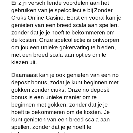
Er zijn verschillende voordelen aan het
gebruiken van je spelcollectie bij Zonder
Cruks Online Casino. Eerst en vooral kan je
genieten van een breed scala aan spellen,
zonder dat je je hoeft te bekommeren om
de kosten. Onze spelcollectie is ontworpen
om jou een unieke gokervaring te bieden,
met een breed scala aan opties om te
kiezen uit.
Daarnaast kan je ook genieten van een no
deposit bonus, zodat je kunt beginnen met
gokken zonder cruks. Onze no deposit
bonus is een unieke manier om te
beginnen met gokken, zonder dat je je
hoeft te bekommeren om de kosten. Je
kunt genieten van een breed scala aan
spellen, zonder dat je je hoeft te