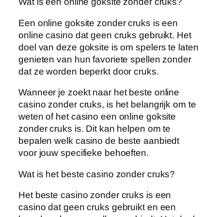
Wat is een online goksite zonder cruks?
Een online goksite zonder cruks is een
online casino dat geen cruks gebruikt. Het
doel van deze goksite is om spelers te laten
genieten van hun favoriete spellen zonder
dat ze worden beperkt door cruks.
Wanneer je zoekt naar het beste online
casino zonder cruks, is het belangrijk om te
weten of het casino een online goksite
zonder cruks is. Dit kan helpen om te
bepalen welk casino de beste aanbiedt
voor jouw specifieke behoeften.
Wat is het beste casino zonder cruks?
Het beste casino zonder cruks is een
casino dat geen cruks gebruikt en een