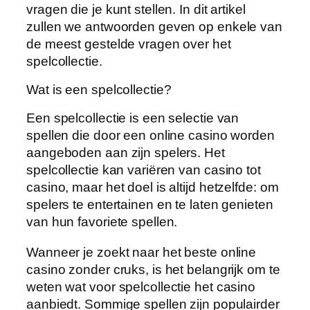
vragen die je kunt stellen. In dit artikel
zullen we antwoorden geven op enkele van
de meest gestelde vragen over het
spelcollectie.
Wat is een spelcollectie?
Een spelcollectie is een selectie van
spellen die door een online casino worden
aangeboden aan zijn spelers. Het
spelcollectie kan variëren van casino tot
casino, maar het doel is altijd hetzelfde: om
spelers te entertainen en te laten genieten
van hun favoriete spellen.
Wanneer je zoekt naar het beste online
casino zonder cruks, is het belangrijk om te
weten wat voor spelcollectie het casino
aanbiedt. Sommige spellen zijn populairder