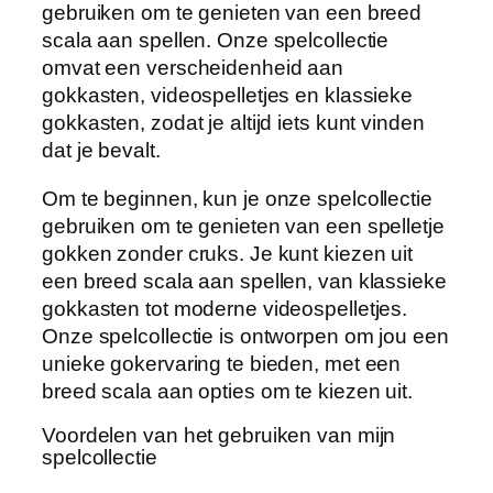
gebruiken om te genieten van een breed
scala aan spellen. Onze spelcollectie
omvat een verscheidenheid aan
gokkasten, videospelletjes en klassieke
gokkasten, zodat je altijd iets kunt vinden
dat je bevalt.
Om te beginnen, kun je onze spelcollectie
gebruiken om te genieten van een spelletje
gokken zonder cruks. Je kunt kiezen uit
een breed scala aan spellen, van klassieke
gokkasten tot moderne videospelletjes.
Onze spelcollectie is ontworpen om jou een
unieke gokervaring te bieden, met een
breed scala aan opties om te kiezen uit.
Voordelen van het gebruiken van mijn
spelcollectie