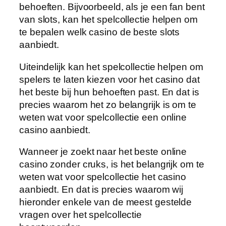
behoeften. Bijvoorbeeld, als je een fan bent
van slots, kan het spelcollectie helpen om
te bepalen welk casino de beste slots
aanbiedt.
Uiteindelijk kan het spelcollectie helpen om
spelers te laten kiezen voor het casino dat
het beste bij hun behoeften past. En dat is
precies waarom het zo belangrijk is om te
weten wat voor spelcollectie een online
casino aanbiedt.
Wanneer je zoekt naar het beste online
casino zonder cruks, is het belangrijk om te
weten wat voor spelcollectie het casino
aanbiedt. En dat is precies waarom wij
hieronder enkele van de meest gestelde
vragen over het spelcollectie