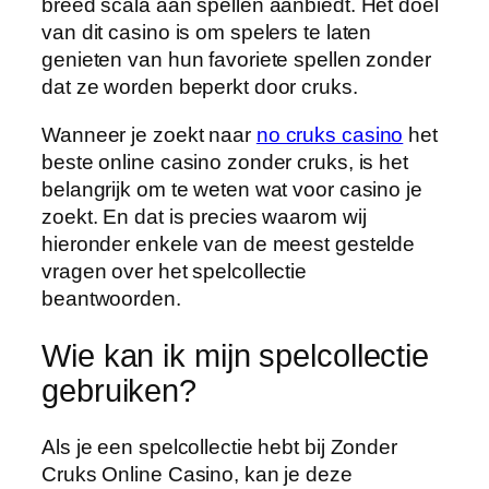
breed scala aan spellen aanbiedt. Het doel
van dit casino is om spelers te laten
genieten van hun favoriete spellen zonder
dat ze worden beperkt door cruks.
Wanneer je zoekt naar
no cruks casino
het
beste online casino zonder cruks, is het
belangrijk om te weten wat voor casino je
zoekt. En dat is precies waarom wij
hieronder enkele van de meest gestelde
vragen over het spelcollectie
beantwoorden.
Wie kan ik mijn spelcollectie
gebruiken?
Als je een spelcollectie hebt bij Zonder
Cruks Online Casino, kan je deze