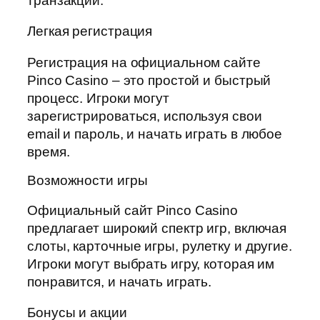
транзакций.
Легкая регистрация
Регистрация на официальном сайте
Pinco Casino – это простой и быстрый
процесс. Игроки могут
зарегистрироваться, используя свои
email и пароль, и начать играть в любое
время.
Возможности игры
Официальный сайт Pinco Casino
предлагает широкий спектр игр, включая
слоты, карточные игры, рулетку и другие.
Игроки могут выбрать игру, которая им
понравится, и начать играть.
Бонусы и акции