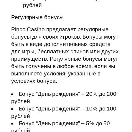
рублей
Регулярные бонусы
Pinco Casino предлагает регулярные
бонусы для своих игроков. Бонусы могут
быть в виде дополнительных средств
для игры, бесплатных спинов или других
преимуществ. Регулярные бонусы могут
быть получены в любое время, если вы
выполняете условия, указанные в
условиях бонуса.
Бонус “День рождения” – 20% до 200
рублей
Бонус “День рождения” – 10% до 100
рублей
Бонус “День рождения” – 5% до 50
рублей