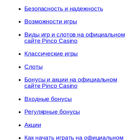
Безопасность и надежность
Возможности игры
Виды игр и слотов на официальном
сайте Pinco Casino
Классические игры
Слоты
Бонусы и акции на официальном
сайте Pinco Casino
Входные бонусы
Регулярные бонусы
Акции
Как начать играть на официальном