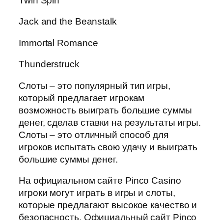
Twin Spin
Jack and the Beanstalk
Immortal Romance
Thunderstruck
Слоты – это популярный тип игры,
который предлагает игрокам
возможность выиграть большие суммы
денег, сделав ставки на результаты игры.
Слоты – это отличный способ для
игроков испытать свою удачу и выиграть
большие суммы денег.
На официальном сайте Pinco Casino
игроки могут играть в игры и слоты,
которые предлагают высокое качество и
безопасность. Официальный сайт Pinco