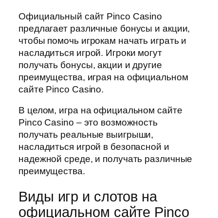
Официальный сайт Pinco Casino
предлагает различные бонусы и акции,
чтобы помочь игрокам начать играть и
насладиться игрой. Игроки могут
получать бонусы, акции и другие
преимущества, играя на официальном
сайте Pinco Casino.
В целом, игра на официальном сайте
Pinco Casino – это возможность
получать реальные выигрыши,
насладиться игрой в безопасной и
надежной среде, и получать различные
преимущества.
Виды игр и слотов на
официальном сайте Pinco