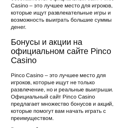
Casino – это лучшее место для игроков,
которые ищут развлекательные игры и
возможность выиграть большие суммы
денег.
Бонусы и акции на
официальном сайте Pinco
Casino
Pinco Casino – это лучшее место для
игроков, которые ищут не только
развлечение, но и реальные выигрыши.
Официальный сайт Pinco Casino
предлагает множество бонусов и акций,
которые помогут вам начать играть с
преимуществом.