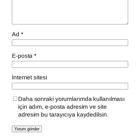
Ad
*
E-posta
*
İnternet sitesi
Daha sonraki yorumlarımda kullanılması
için adım, e-posta adresim ve site
adresim bu tarayıcıya kaydedilsin.