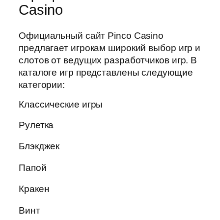
Casino
Официальный сайт Pinco Casino
предлагает игрокам широкий выбор игр и
слотов от ведущих разработчиков игр. В
каталоге игр представлены следующие
категории:
Классические игры
Рулетка
Блэкджек
Папой
Кракен
Винт