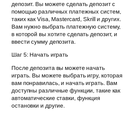
депозит. Вы можете сделать депозит с
помощью различных платежных систем,
таких как Visa, Mastercard, Skrill и других.
Вам нужно выбрать платежную систему,
в которой вы хотите сделать депозит, и
ввести сумму депозита.
Шаг 5: Начать играть
После депозита вы можете начать
играть. Вы можете выбрать игру, которая
вам понравилась, и начать играть. Вам
доступны различные функции, такие как
автоматические ставки, функция
остановки и другие.