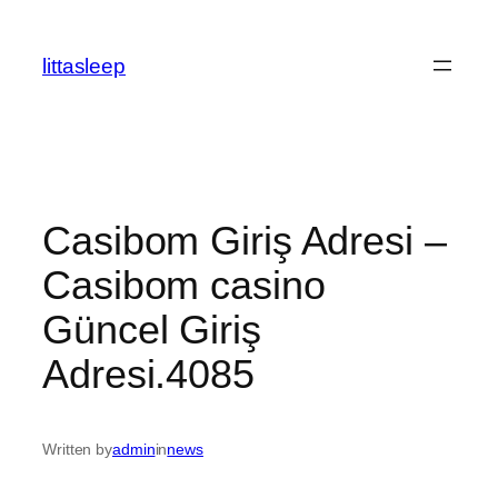
İçeriğe
geç
littasleep
Casibom Giriş Adresi –
Casibom casino
Güncel Giriş
Adresi.4085
Written by
admin
in
news