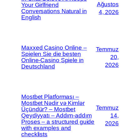
Ağustos
Your Girlfriend
Conversations Natural in
4, 2026
English
Maxxed Casino Online –
Temmuz
Spielen Sie die besten
20,
Online-Casino Spiele in
2026
Deutschland
Mostbet Platforması –
Mostbet Nədir və Kimlər
Temmuz
Üçündür? – Mostbet
Qeydiyyatı – Addım-addım
14,
Proses – a structured guide
2026
with examples and
checklists