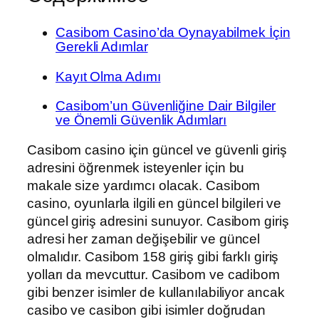
Casibom Casino’da Oynayabilmek İçin
Gerekli Adımlar
Kayıt Olma Adımı
Casibom’un Güvenliğine Dair Bilgiler
ve Önemli Güvenlik Adımları
Casibom casino için güncel ve güvenli giriş
adresini öğrenmek isteyenler için bu
makale size yardımcı olacak. Casibom
casino, oyunlarla ilgili en güncel bilgileri ve
güncel giriş adresini sunuyor. Casibom giriş
adresi her zaman değişebilir ve güncel
olmalıdır. Casibom 158 giriş gibi farklı giriş
yolları da mevcuttur. Casibom ve cadibom
gibi benzer isimler de kullanılabiliyor ancak
casibo ve casibon gibi isimler doğrudan