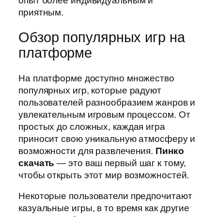
опыт более индивидуальным и
приятным.
Обзор популярных игр на
платформе
На платформе доступно множество
популярных игр, которые радуют
пользователей разнообразием жанров и
увлекательным игровым процессом. От
простых до сложных, каждая игра
приносит свою уникальную атмосферу и
возможности для развлечения.
Пинко
скачать
— это ваш первый шаг к тому,
чтобы открыть этот мир возможностей.
Некоторые пользователи предпочитают
казуальные игры, в то время как другие