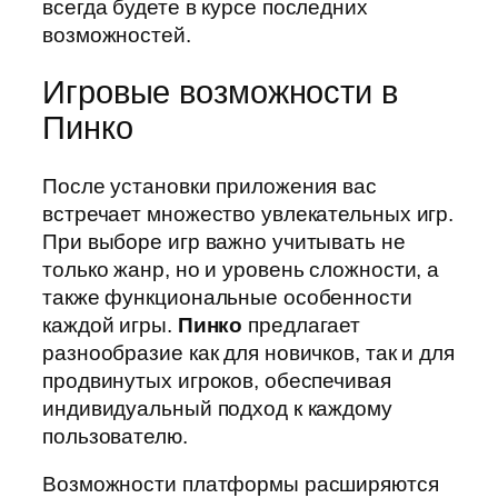
всегда будете в курсе последних
возможностей.
Игровые возможности в
Пинко
После установки приложения вас
встречает множество увлекательных игр.
При выборе игр важно учитывать не
только жанр, но и уровень сложности, а
также функциональные особенности
каждой игры.
Пинко
предлагает
разнообразие как для новичков, так и для
продвинутых игроков, обеспечивая
индивидуальный подход к каждому
пользователю.
Возможности платформы расширяются