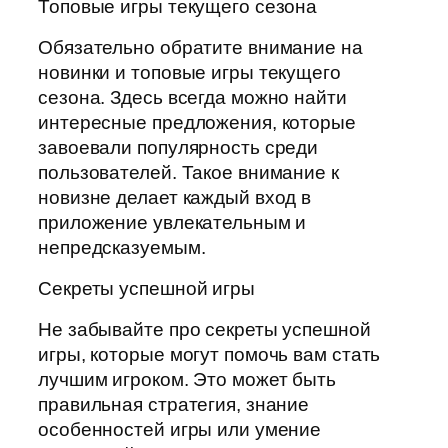
Топовые игры текущего сезона
Обязательно обратите внимание на
новинки и топовые игры текущего
сезона. Здесь всегда можно найти
интересные предложения, которые
завоевали популярность среди
пользователей. Такое внимание к
новизне делает каждый вход в
приложение увлекательным и
непредсказуемым.
Секреты успешной игры
Не забывайте про секреты успешной
игры, которые могут помочь вам стать
лучшим игроком. Это может быть
правильная стратегия, знание
особенностей игры или умение