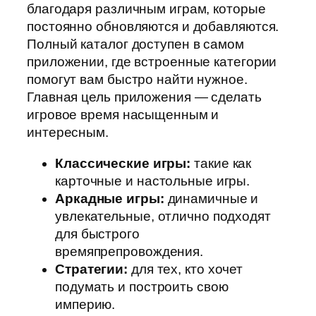
благодаря различным играм, которые
постоянно обновляются и добавляются.
Полный каталог доступен в самом
приложении, где встроенные категории
помогут вам быстро найти нужное.
Главная цель приложения — сделать
игровое время насыщенным и
интересным.
Классические игры:
такие как
карточные и настольные игры.
Аркадные игры:
динамичные и
увлекательные, отлично подходят
для быстрого
времяпрепровождения.
Стратегии:
для тех, кто хочет
подумать и построить свою
империю.