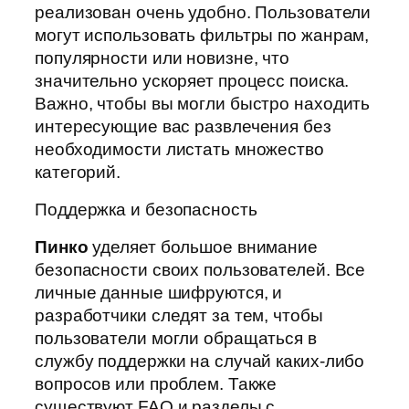
реализован очень удобно. Пользователи
могут использовать фильтры по жанрам,
популярности или новизне, что
значительно ускоряет процесс поиска.
Важно, чтобы вы могли быстро находить
интересующие вас развлечения без
необходимости листать множество
категорий.
Поддержка и безопасность
Пинко
уделяет большое внимание
безопасности своих пользователей. Все
личные данные шифруются, и
разработчики следят за тем, чтобы
пользователи могли обращаться в
службу поддержки на случай каких-либо
вопросов или проблем. Также
существуют FAQ и разделы с