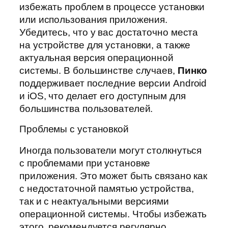
избежать проблем в процессе установки
или использования приложения.
Убедитесь, что у вас достаточно места
на устройстве для установки, а также
актуальная версия операционной
системы. В большинстве случаев,
Пинко
поддерживает последние версии Android
и iOS, что делает его доступным для
большинства пользователей.
Проблемы с установкой
Иногда пользователи могут столкнуться
с проблемами при установке
приложения. Это может быть связано как
с недостаточной памятью устройства,
так и с неактуальными версиями
операционной системы. Чтобы избежать
этого, рекомендуется регулярно