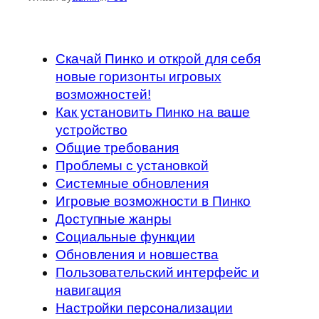
Скачай Пинко и открой для себя
новые горизонты игровых
возможностей!
Как установить Пинко на ваше
устройство
Общие требования
Проблемы с установкой
Системные обновления
Игровые возможности в Пинко
Доступные жанры
Социальные функции
Обновления и новшества
Пользовательский интерфейс и
навигация
Настройки персонализации