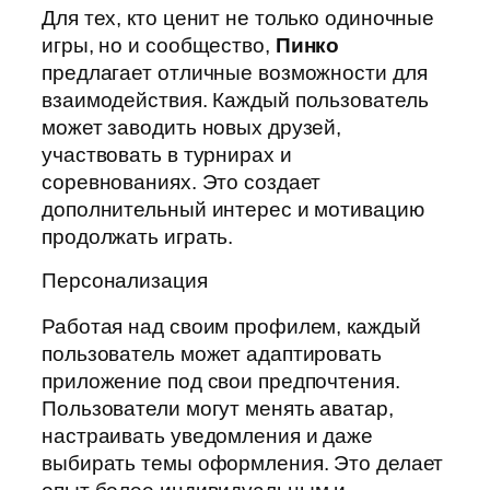
Для тех, кто ценит не только одиночные
игры, но и сообщество,
Пинко
предлагает отличные возможности для
взаимодействия. Каждый пользователь
может заводить новых друзей,
участвовать в турнирах и
соревнованиях. Это создает
дополнительный интерес и мотивацию
продолжать играть.
Персонализация
Работая над своим профилем, каждый
пользователь может адаптировать
приложение под свои предпочтения.
Пользователи могут менять аватар,
настраивать уведомления и даже
выбирать темы оформления. Это делает