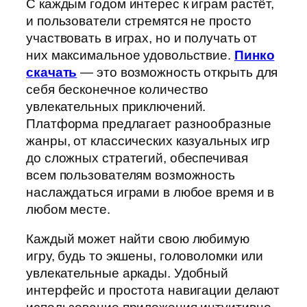
С каждым годом интерес к играм растёт,
и пользователи стремятся не просто
участвовать в играх, но и получать от
них максимальное удовольствие.
Пинко
скачать
— это возможность открыть для
себя бесконечное количество
увлекательных приключений.
Платформа предлагает разнообразные
жанры, от классических казуальных игр
до сложных стратегий, обеспечивая
всем пользователям возможность
наслаждаться играми в любое время и в
любом месте.
Каждый может найти свою любимую
игру, будь то экшены, головоломки или
увлекательные аркады. Удобный
интерфейс и простота навигации делают