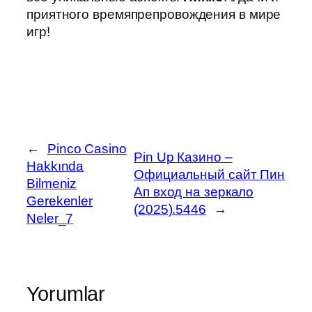
приятного времяпрепровождения в мире
игр!
←
Pinco Casino
Pin Up Казино –
Hakkında
Официальный сайт Пин
Bilmeniz
Ап вход на зеркало
Gerekenler
(2025).5446
→
Neler_7
Yorumlar