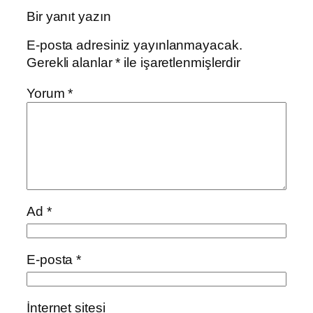
Bir yanıt yazın
E-posta adresiniz yayınlanmayacak.
Gerekli alanlar
*
ile işaretlenmişlerdir
Yorum
*
Ad
*
E-posta
*
İnternet sitesi