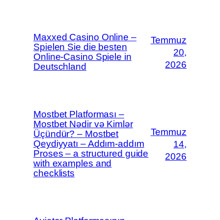
Maxxed Casino Online –
Temmuz
Spielen Sie die besten
20,
Online-Casino Spiele in
2026
Deutschland
Mostbet Platforması –
Mostbet Nədir və Kimlər
Temmuz
Üçündür? – Mostbet
Qeydiyyatı – Addım-addım
14,
Proses – a structured guide
2026
with examples and
checklists