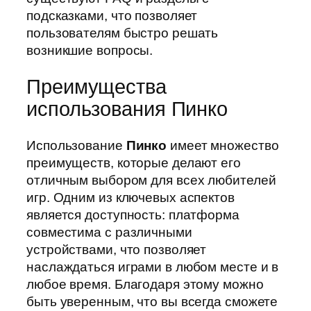
подсказками, что позволяет
пользователям быстро решать
возникшие вопросы.
Преимущества
использования Пинко
Использование
Пинко
имеет множество
преимуществ, которые делают его
отличным выбором для всех любителей
игр. Одним из ключевых аспектов
является доступность: платформа
совместима с различными
устройствами, что позволяет
наслаждаться играми в любом месте и в
любое время. Благодаря этому можно
быть уверенным, что вы всегда сможете