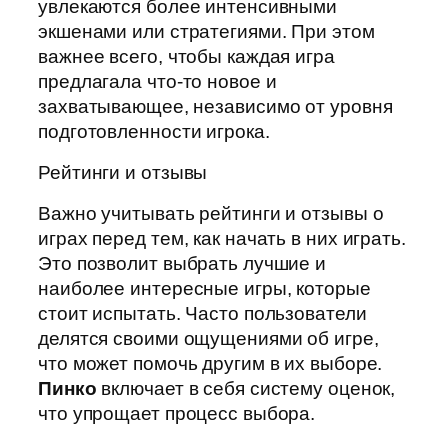
увлекаются более интенсивными
экшенами или стратегиями. При этом
важнее всего, чтобы каждая игра
предлагала что-то новое и
захватывающее, независимо от уровня
подготовленности игрока.
Рейтинги и отзывы
Важно учитывать рейтинги и отзывы о
играх перед тем, как начать в них играть.
Это позволит выбрать лучшие и
наиболее интересные игры, которые
стоит испытать. Часто пользователи
делятся своими ощущениями об игре,
что может помочь другим в их выборе.
Пинко
включает в себя систему оценок,
что упрощает процесс выбора.