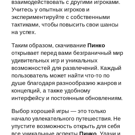
взаимодействовать с другими игроками.
Учитесь у опытных игроков и
экспериментируйте с собственными
тактиками, чтобы повысить свои шансы
на успех.
Таким образом, скачивание
Пинко
открывает перед вами безграничный мир
удивительных игр и уникальных
возможностей для развлечений. Каждый
пользователь может найти что-то по
душе благодаря разнообразию жанров и
концепций, а также удобному
интерфейсу и постоянным обновлениям.
Выбор хорошей игры — это только
начало увлекательного путешествия. Не
упустите возможность открыть для себя
все уникальные аспекты
Пинко
. Удачи и