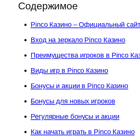
Содержимое
Pinco Казино – Официальный сай
Вход на зеркало Pinco Казино
Преимущества игроков в Pinco Ка
Виды игр в Pinco Казино
Бонусы и акции в Pinco Казино
Бонусы для новых игроков
Регулярные бонусы и акции
Как начать играть в Pinco Казино