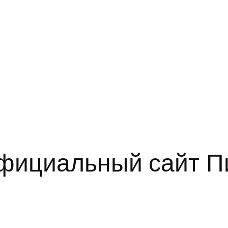
Официальный сайт П