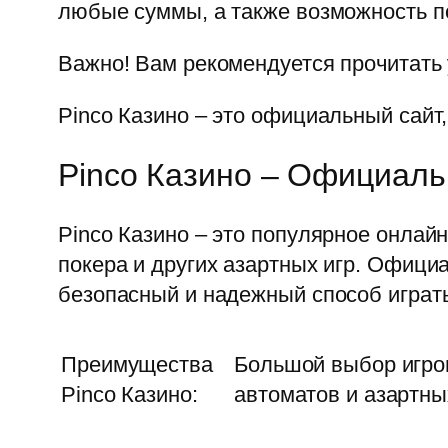
любые суммы, а также возможность п
Важно! Вам рекомендуется прочитать 
Pinco Казино – это официальный сайт,
Pinco Казино – Официаль
Pinco Казино – это популярное онлайн
покера и других азартных игр. Официа
безопасный и надежный способ играть
Преимущества
Большой выбор игр
Pinco Казино:
автоматов и азартны