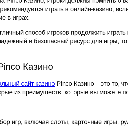
а Pinco Казино, игроки должны помнить о в
 рекомендуется играть в онлайн-казино, ес
е в играх.
отличный способ игроков продолжить играть 
адежный и безопасный ресурс для игры, то 
Pinco Казино
альный сайт казино
Pinco Казино – это то, ч
рые из преимуществ, которые вы можете пол
ор игр, включая слоты, карточные игры, рул