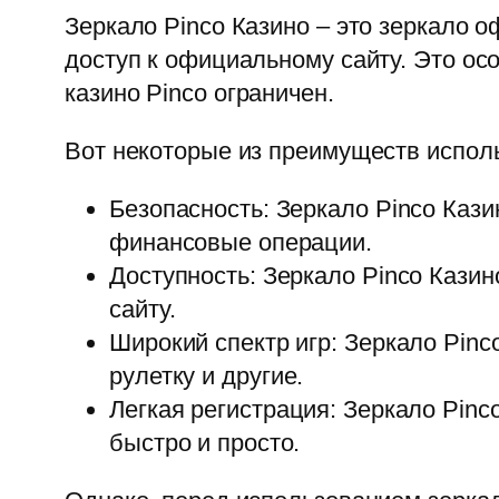
Зеркало Pinco Казино – это зеркало о
доступ к официальному сайту. Это осо
казино Pinco ограничен.
Вот некоторые из преимуществ исполь
Безопасность: Зеркало Pinco Каз
финансовые операции.
Доступность: Зеркало Pinco Казин
сайту.
Широкий спектр игр: Зеркало Pinc
рулетку и другие.
Легкая регистрация: Зеркало Pinc
быстро и просто.