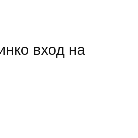
инко вход на