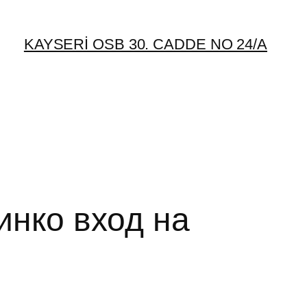
KAYSERİ OSB 30. CADDE NO 24/A
инко вход на