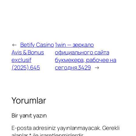
←
Betify Casino
1win — зеркало
Avis & Bonus
официального сайта
exclusif
букмекера, рабочее на
(2025).645
сегодня.3429
→
Yorumlar
Bir yanıt yazın
E-posta adresiniz yayınlanmayacak.
Gerekli
alanlar
*
ile işaretlenmişlerdir