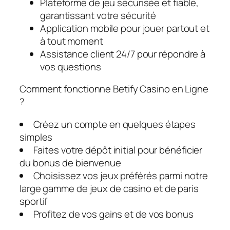
Plateforme de jeu sécurisée et fiable,
garantissant votre sécurité
Application mobile pour jouer partout et
à tout moment
Assistance client 24/7 pour répondre à
vos questions
Comment fonctionne Betify Casino en Ligne
?
Créez un compte en quelques étapes
simples
Faites votre dépôt initial pour bénéficier
du bonus de bienvenue
Choisissez vos jeux préférés parmi notre
large gamme de jeux de casino et de paris
sportif
Profitez de vos gains et de vos bonus