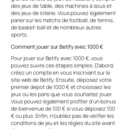
des jeux de table, des machines à sous et
des jeux de loterie. Vous pouvez également
parier sur les matchs de football, de tennis,
de basket-ball et de nombreux autres
sports.
Comment jouer sur Betify avec 1000 €
Pour jouer sur Betify avec 1000 €, vous
pouvez suivre ces étapes simples. D’abord,
créez un compte en vous inscrivant sur le
site web de Betify. Ensuite, déposez votre
premier depot de 1000 € et choisissez les
jeux ou les paris que vous souhaitez jouer.
Vous pouvez également profiter d’un bonus
de bienvenue de 100 € si vous déposez 100
€ ou plus. Enfin, n’oubliez pas de vérifier les
conditions de jeu et les règles du site avant