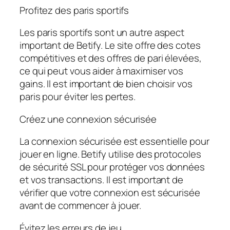
Profitez des paris sportifs
Les paris sportifs sont un autre aspect
important de Betify. Le site offre des cotes
compétitives et des offres de pari élevées,
ce qui peut vous aider à maximiser vos
gains. Il est important de bien choisir vos
paris pour éviter les pertes.
Créez une connexion sécurisée
La connexion sécurisée est essentielle pour
jouer en ligne. Betify utilise des protocoles
de sécurité SSL pour protéger vos données
et vos transactions. Il est important de
vérifier que votre connexion est sécurisée
avant de commencer à jouer.
Évitez les erreurs de jeu