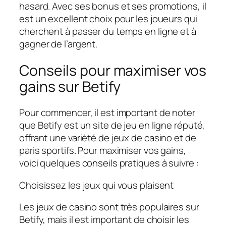
hasard. Avec ses bonus et ses promotions, il
est un excellent choix pour les joueurs qui
cherchent à passer du temps en ligne et à
gagner de l’argent.
Conseils pour maximiser vos
gains sur Betify
Pour commencer, il est important de noter
que Betify est un site de jeu en ligne réputé,
offrant une variété de jeux de casino et de
paris sportifs. Pour maximiser vos gains,
voici quelques conseils pratiques à suivre :
Choisissez les jeux qui vous plaisent
Les jeux de casino sont très populaires sur
Betify, mais il est important de choisir les