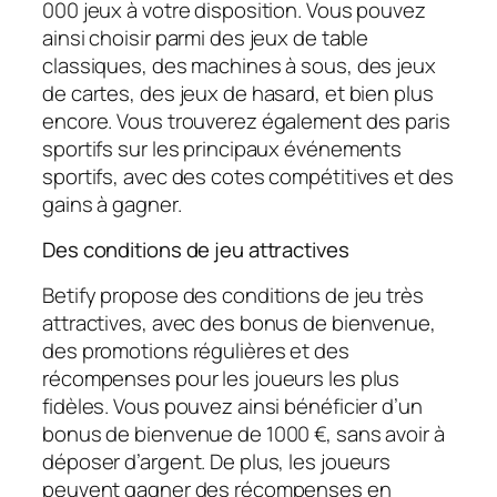
000 jeux à votre disposition. Vous pouvez
ainsi choisir parmi des jeux de table
classiques, des machines à sous, des jeux
de cartes, des jeux de hasard, et bien plus
encore. Vous trouverez également des paris
sportifs sur les principaux événements
sportifs, avec des cotes compétitives et des
gains à gagner.
Des conditions de jeu attractives
Betify propose des conditions de jeu très
attractives, avec des bonus de bienvenue,
des promotions régulières et des
récompenses pour les joueurs les plus
fidèles. Vous pouvez ainsi bénéficier d’un
bonus de bienvenue de 1000 €, sans avoir à
déposer d’argent. De plus, les joueurs
peuvent gagner des récompenses en