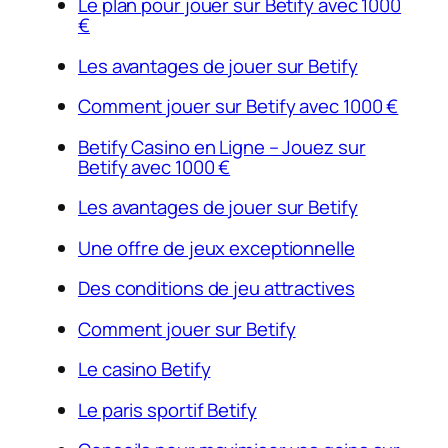
Le plan pour jouer sur Betify avec 1000
€
Les avantages de jouer sur Betify
Comment jouer sur Betify avec 1000 €
Betify Casino en Ligne – Jouez sur
Betify avec 1000 €
Les avantages de jouer sur Betify
Une offre de jeux exceptionnelle
Des conditions de jeu attractives
Comment jouer sur Betify
Le casino Betify
Le paris sportif Betify