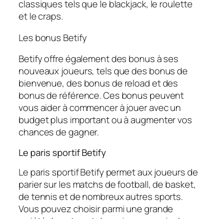
classiques tels que le blackjack, le roulette
et le craps.
Les bonus Betify
Betify offre également des bonus à ses
nouveaux joueurs, tels que des bonus de
bienvenue, des bonus de reload et des
bonus de référence. Ces bonus peuvent
vous aider à commencer à jouer avec un
budget plus important ou à augmenter vos
chances de gagner.
Le paris sportif Betify
Le paris sportif Betify permet aux joueurs de
parier sur les matchs de football, de basket,
de tennis et de nombreux autres sports.
Vous pouvez choisir parmi une grande