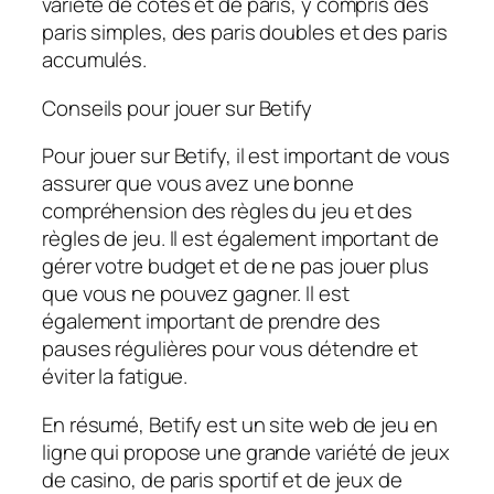
variété de cotes et de paris, y compris des
paris simples, des paris doubles et des paris
accumulés.
Conseils pour jouer sur Betify
Pour jouer sur Betify, il est important de vous
assurer que vous avez une bonne
compréhension des règles du jeu et des
règles de jeu. Il est également important de
gérer votre budget et de ne pas jouer plus
que vous ne pouvez gagner. Il est
également important de prendre des
pauses régulières pour vous détendre et
éviter la fatigue.
En résumé, Betify est un site web de jeu en
ligne qui propose une grande variété de jeux
de casino, de paris sportif et de jeux de