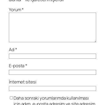
Yorum
*
Ad
*
E-posta
*
İnternet sitesi
Daha sonraki yorumlarımda kullanılması
için adım, e-posta adresim ve site adresim