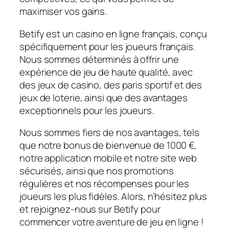
maximiser vos gains.
Betify est un casino en ligne français, conçu
spécifiquement pour les joueurs français.
Nous sommes déterminés à offrir une
expérience de jeu de haute qualité, avec
des jeux de casino, des paris sportif et des
jeux de loterie, ainsi que des avantages
exceptionnels pour les joueurs.
Nous sommes fiers de nos avantages, tels
que notre bonus de bienvenue de 1000 €,
notre application mobile et notre site web
sécurisés, ainsi que nos promotions
régulières et nos récompenses pour les
joueurs les plus fidèles. Alors, n’hésitez plus
et rejoignez-nous sur Betify pour
commencer votre aventure de jeu en ligne !