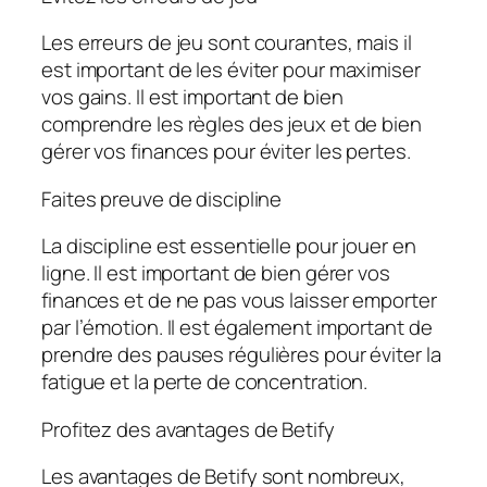
Les erreurs de jeu sont courantes, mais il
est important de les éviter pour maximiser
vos gains. Il est important de bien
comprendre les règles des jeux et de bien
gérer vos finances pour éviter les pertes.
Faites preuve de discipline
La discipline est essentielle pour jouer en
ligne. Il est important de bien gérer vos
finances et de ne pas vous laisser emporter
par l’émotion. Il est également important de
prendre des pauses régulières pour éviter la
fatigue et la perte de concentration.
Profitez des avantages de Betify
Les avantages de Betify sont nombreux,