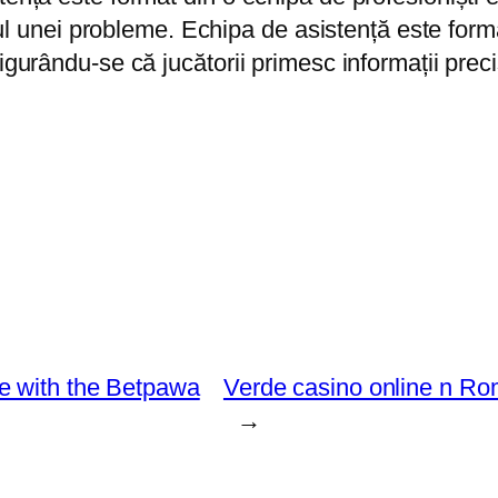
cazul unei probleme. Echipa de asistență este fo
igurându-se că jucătorii primesc informații preci
e with the Betpawa
Verde casino online n Romn
→