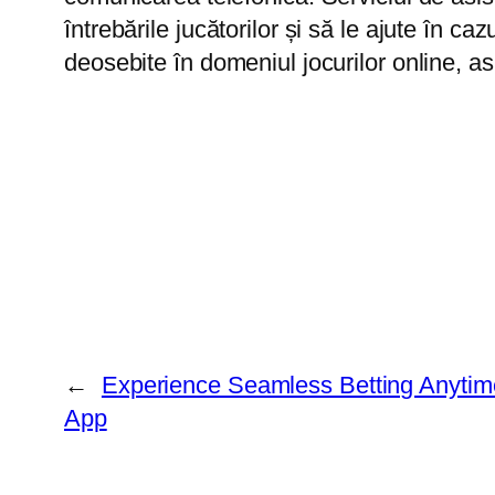
întrebările jucătorilor și să le ajute în 
deosebite în domeniul jocurilor online, as
←
Experience Seamless Betting Anytim
App