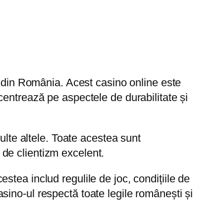
e din România. Acest casino online este
entrează pe aspectele de durabilitate și
ulte altele. Toate acestea sunt
u de clientizm excelent.
cestea includ regulile de joc, condițiile de
Casino-ul respectă toate legile românești și