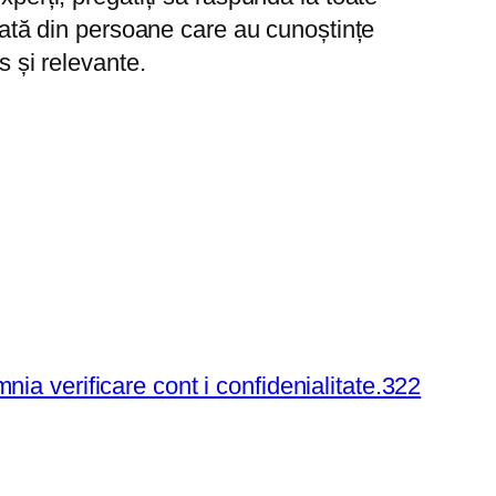
rmată din persoane care au cunoștințe
s și relevante.
ia verificare cont i confidenialitate.322