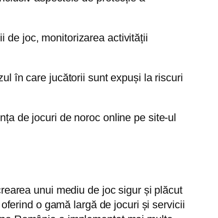
ii de joc, monitorizarea activității
l în care jucătorii sunt expuși la riscuri
ța de jocuri de noroc online pe site-ul
area unui mediu de joc sigur și plăcut
 oferind o gamă largă de jocuri și servicii