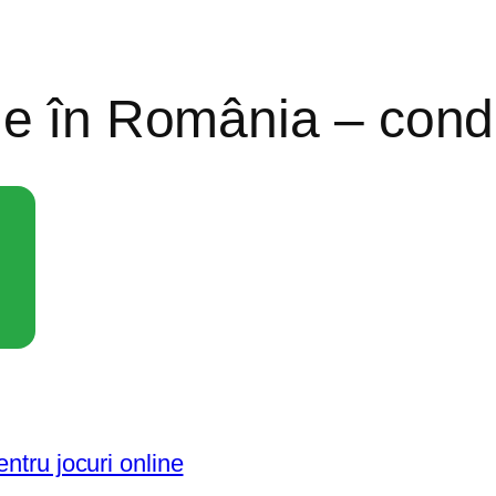
e în România – condi
ntru jocuri online