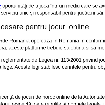
e
oportunități de a joca într-un mediu care se ax
 serviciu unic și responsabil pentru jucătorii săi.
ecesare pentru jocuri online
rde România operează în România în conformitat
ură, aceste platforme trebuie să obțină și să menț
 reglementate de Legea nr. 113/2001 privind joc
lege. Aceste legi stabilesc cerințele pentru obț
icență de jocuri de noroc online de la Autorita
orul respectă toate regulile și normele legale, i