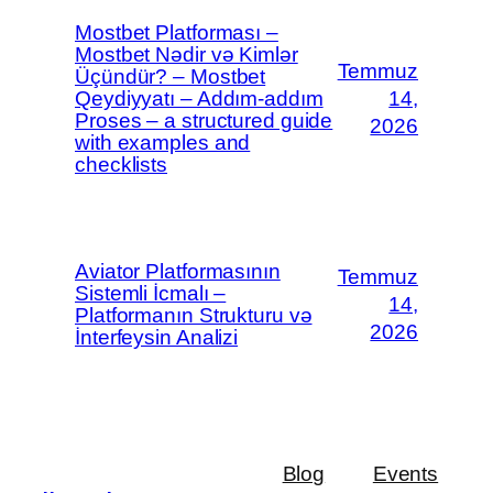
Mostbet Platforması –
Mostbet Nədir və Kimlər
Temmuz
Üçündür? – Mostbet
Qeydiyyatı – Addım-addım
14,
Proses – a structured guide
2026
with examples and
checklists
Aviator Platformasının
Temmuz
Sistemli İcmalı –
14,
Platformanın Strukturu və
2026
İnterfeysin Analizi
Blog
Events