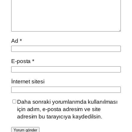
Ad
*
E-posta
*
İnternet sitesi
Daha sonraki yorumlarımda kullanılması
için adım, e-posta adresim ve site
adresim bu tarayıcıya kaydedilsin.