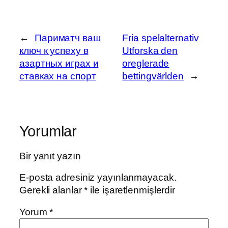
←
Париматч ваш
Fria spelalternativ
ключ к успеху в
Utforska den
азартных играх и
oreglerade
ставках на спорт
bettingvärlden
→
Yorumlar
Bir yanıt yazın
E-posta adresiniz yayınlanmayacak.
Gerekli alanlar
*
ile işaretlenmişlerdir
Yorum
*