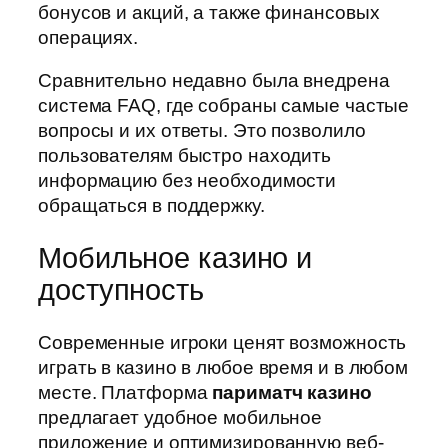
бонусов и акций, а также финансовых
операциях.
Сравнительно недавно была внедрена
система FAQ, где собраны самые частые
вопросы и их ответы. Это позволило
пользователям быстро находить
информацию без необходимости
обращаться в поддержку.
Мобильное казино и
доступность
Современные игроки ценят возможность
играть в казино в любое время и в любом
месте. Платформа
париматч казино
предлагает удобное мобильное
приложение и оптимизированную веб-