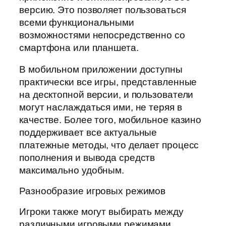
версию. Это позволяет пользоваться
всеми функциональными
возможностями непосредственно со
смартфона или планшета.
В мобильном приложении доступны
практически все игры, представленные
на десктопной версии, и пользователи
могут наслаждаться ими, не теряя в
качестве. Более того, мобильное казино
поддерживает все актуальные
платежные методы, что делает процесс
пополнения и вывода средств
максимально удобным.
Разнообразие игровых режимов
Игроки также могут выбирать между
различными игровыми режимами.