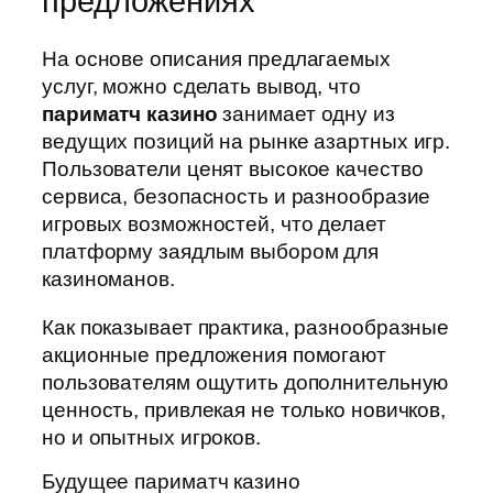
предложениях
На основе описания предлагаемых
услуг, можно сделать вывод, что
париматч казино
занимает одну из
ведущих позиций на рынке азартных игр.
Пользователи ценят высокое качество
сервиса, безопасность и разнообразие
игровых возможностей, что делает
платформу заядлым выбором для
казиноманов.
Как показывает практика, разнообразные
акционные предложения помогают
пользователям ощутить дополнительную
ценность, привлекая не только новичков,
но и опытных игроков.
Будущее париматч казино