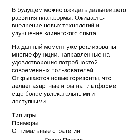
В будущем можно ожидать дальнейшего
развития платформы. Ожидается
внедрение новых технологий и
улучшение клиентского опыта.
На данный момент уже реализованы
многие функции, направленные на
удовлетворение потребностей
современных пользователей.
Открываются новые горизонты, что
делает азартные игры на платформе
еще более увлекательными и
доступными.
Тип игры
Примеры
Оптимальные стратегии