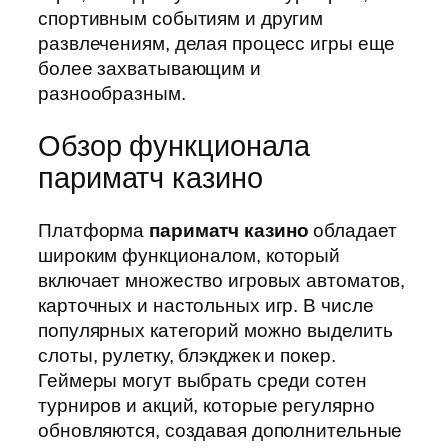
спортивным событиям и другим
развлечениям, делая процесс игры еще
более захватывающим и
разнообразным.
Обзор функционала
париматч казино
Платформа
париматч казино
обладает
широким функционалом, который
включает множество игровых автоматов,
карточных и настольных игр. В числе
популярных категорий можно выделить
слоты, рулетку, блэкджек и покер.
Геймеры могут выбрать среди сотен
турниров и акций, которые регулярно
обновляются, создавая дополнительные