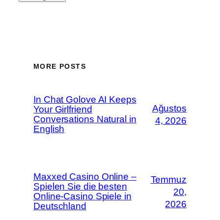
MORE POSTS
In Chat Golove AI Keeps
Ağustos
Your Girlfriend
Conversations Natural in
4, 2026
English
Maxxed Casino Online –
Temmuz
Spielen Sie die besten
20,
Online-Casino Spiele in
2026
Deutschland