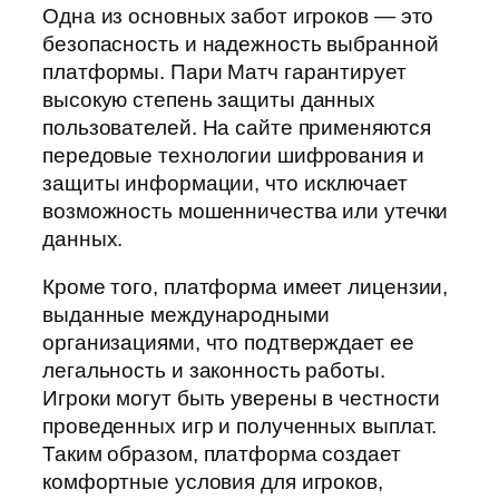
Одна из основных забот игроков — это
безопасность и надежность выбранной
платформы. Пари Матч гарантирует
высокую степень защиты данных
пользователей. На сайте применяются
передовые технологии шифрования и
защиты информации, что исключает
возможность мошенничества или утечки
данных.
Кроме того, платформа имеет лицензии,
выданные международными
организациями, что подтверждает ее
легальность и законность работы.
Игроки могут быть уверены в честности
проведенных игр и полученных выплат.
Таким образом, платформа создает
комфортные условия для игроков,