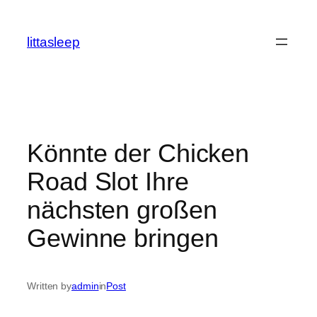
İçeriğe
geç
littasleep
Könnte der Chicken
Road Slot Ihre
nächsten großen
Gewinne bringen
Written by
admin
in
Post