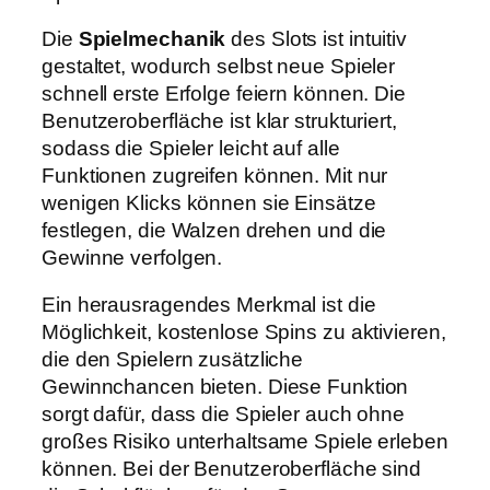
Die
Spielmechanik
des Slots ist intuitiv
gestaltet, wodurch selbst neue Spieler
schnell erste Erfolge feiern können. Die
Benutzeroberfläche ist klar strukturiert,
sodass die Spieler leicht auf alle
Funktionen zugreifen können. Mit nur
wenigen Klicks können sie Einsätze
festlegen, die Walzen drehen und die
Gewinne verfolgen.
Ein herausragendes Merkmal ist die
Möglichkeit, kostenlose Spins zu aktivieren,
die den Spielern zusätzliche
Gewinnchancen bieten. Diese Funktion
sorgt dafür, dass die Spieler auch ohne
großes Risiko unterhaltsame Spiele erleben
können. Bei der Benutzeroberfläche sind