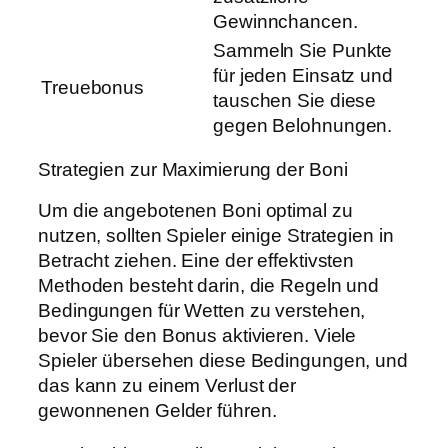
Gewinnchancen.
Sammeln Sie Punkte
für jeden Einsatz und
Treuebonus
tauschen Sie diese
gegen Belohnungen.
Strategien zur Maximierung der Boni
Um die angebotenen Boni optimal zu
nutzen, sollten Spieler einige Strategien in
Betracht ziehen. Eine der effektivsten
Methoden besteht darin, die Regeln und
Bedingungen für Wetten zu verstehen,
bevor Sie den Bonus aktivieren. Viele
Spieler übersehen diese Bedingungen, und
das kann zu einem Verlust der
gewonnenen Gelder führen.