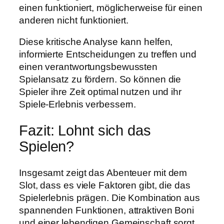
einen funktioniert, möglicherweise für einen
anderen nicht funktioniert.
Diese kritische Analyse kann helfen,
informierte Entscheidungen zu treffen und
einen verantwortungsbewussten
Spielansatz zu fördern. So können die
Spieler ihre Zeit optimal nutzen und ihr
Spiele-Erlebnis verbessern.
Fazit: Lohnt sich das
Spielen?
Insgesamt zeigt das Abenteuer mit dem
Slot, dass es viele Faktoren gibt, die das
Spielerlebnis prägen. Die Kombination aus
spannenden Funktionen, attraktiven Boni
und einer lebendigen Gemeinschaft sorgt