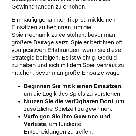
Gewinnchancen zu erhöhen.
Ein häufig genannter Tipp ist, mit kleinen
Einsätzen zu beginnen, um die
Spielmechanik zu verstehen, bevor man
größere Beträge setzt. Spieler berichten oft
von positiven Erfahrungen, wenn sie diese
Strategie befolgen. Es ist wichtig, Geduld
zu haben und sich mit dem Spiel vertraut zu
machen, bevor man große Einsätze wagt.
Beginnen Sie mit kleinen Einsätzen
,
um die Logik des Spiels zu verstehen.
Nutzen Sie die verfügbaren Boni
, um
zusätzliche Spielzeit zu gewinnen.
Verfolgen Sie Ihre Gewinne und
Verluste
, um fundierte
Entscheidungen zu treffen.