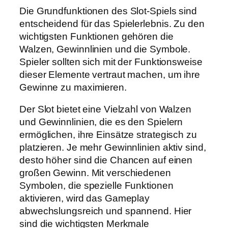
Die Grundfunktionen des Slot-Spiels sind
entscheidend für das Spielerlebnis. Zu den
wichtigsten Funktionen gehören die
Walzen, Gewinnlinien und die Symbole.
Spieler sollten sich mit der Funktionsweise
dieser Elemente vertraut machen, um ihre
Gewinne zu maximieren.
Der Slot bietet eine Vielzahl von Walzen
und Gewinnlinien, die es den Spielern
ermöglichen, ihre Einsätze strategisch zu
platzieren. Je mehr Gewinnlinien aktiv sind,
desto höher sind die Chancen auf einen
großen Gewinn. Mit verschiedenen
Symbolen, die spezielle Funktionen
aktivieren, wird das Gameplay
abwechslungsreich und spannend. Hier
sind die wichtigsten Merkmale