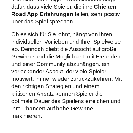
dafür, dass viele Spieler, die ihre
Chicken
Road App Erfahrungen
teilen, sehr positiv
über das Spiel sprechen.
Ob es sich für Sie lohnt, hängt von Ihren
individuellen Vorlieben und Ihrer Spielweise
ab. Dennoch bleibt die Aussicht auf große
Gewinne und die Möglichkeit, mit Freunden
und einer Community abzuhängen, ein
verlockender Aspekt, der viele Spieler
motiviert, immer wieder zurückzukehren. Mit
den richtigen Strategien und einem
kritischen Ansatz können Spieler die
optimale Dauer des Spielens erreichen und
ihre Chancen auf hohe Gewinne
maximieren.