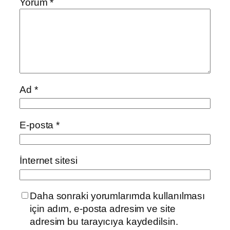
Yorum
*
Ad
*
E-posta
*
İnternet sitesi
Daha sonraki yorumlarımda kullanılması
için adım, e-posta adresim ve site
adresim bu tarayıcıya kaydedilsin.