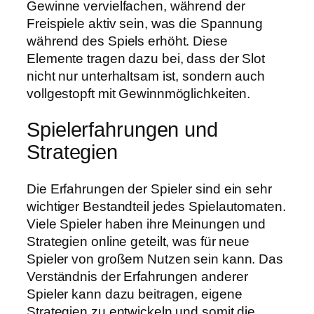
Gewinne vervielfachen, während der
Freispiele aktiv sein, was die Spannung
während des Spiels erhöht. Diese
Elemente tragen dazu bei, dass der Slot
nicht nur unterhaltsam ist, sondern auch
vollgestopft mit Gewinnmöglichkeiten.
Spielerfahrungen und
Strategien
Die Erfahrungen der Spieler sind ein sehr
wichtiger Bestandteil jedes Spielautomaten.
Viele Spieler haben ihre Meinungen und
Strategien online geteilt, was für neue
Spieler von großem Nutzen sein kann. Das
Verständnis der Erfahrungen anderer
Spieler kann dazu beitragen, eigene
Strategien zu entwickeln und somit die