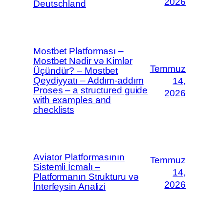
2026
Deutschland
Mostbet Platforması –
Mostbet Nədir və Kimlər
Temmuz
Üçündür? – Mostbet
Qeydiyyatı – Addım-addım
14,
Proses – a structured guide
2026
with examples and
checklists
Aviator Platformasının
Temmuz
Sistemli İcmalı –
14,
Platformanın Strukturu və
2026
İnterfeysin Analizi