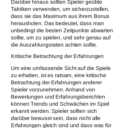
Darüber hinaus sollten Spieler geübte
Taktiken verwenden, um sicherzustellen,
dass sie das Maximum aus ihrem Bonus
herausholen. Das bedeutet, dass man
unbedingt die besten Zeitpunkte abwarten
sollte, um zu spielen, und sehr genau auf
die Auszahlungsraten achten sollte.
Kritische Betrachtung der Erfahrungen
Um eine umfassende Sicht auf die Spiele
zu erhalten, ist es ratsam, eine kritische
Betrachtung der Erfahrungen anderer
Spieler vorzunehmen. Anhand von
Bewertungen und Erfahrungsberichten
können Trends und Schwächen im Spiel
erkannt werden. Spieler sollten sich
darüber bewusst sein, dass nicht alle
Erfahrungen gleich sind und dass was für