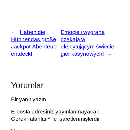
←
Haben die
Emocje i wygrane
Hühner das große
czekają w
Jackpot-Abenteuer
ekscytującym świecie
entdeckt
gier kasynowych!
→
Yorumlar
Bir yanıt yazın
E-posta adresiniz yayınlanmayacak.
Gerekli alanlar
*
ile işaretlenmişlerdir