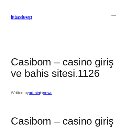
İçeriğe
geç
littasleep
Casibom – casino giriş
ve bahis sitesi.1126
Written by
admin
in
news
Casibom – casino giriş