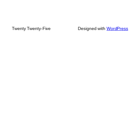
Twenty Twenty-Five
Designed with
WordPress