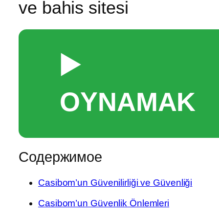
ve bahis sitesi
▶️
OYNAMAK
Содержимое
Casibom’un Güvenilirliği ve Güvenliği
Casibom’un Güvenlik Önlemleri