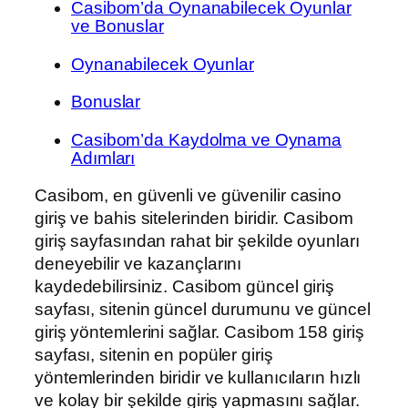
Casibom’da Oynanabilecek Oyunlar
ve Bonuslar
Oynanabilecek Oyunlar
Bonuslar
Casibom’da Kaydolma ve Oynama
Adımları
Casibom, en güvenli ve güvenilir casino
giriş ve bahis sitelerinden biridir. Casibom
giriş sayfasından rahat bir şekilde oyunları
deneyebilir ve kazançlarını
kaydedebilirsiniz. Casibom güncel giriş
sayfası, sitenin güncel durumunu ve güncel
giriş yöntemlerini sağlar. Casibom 158 giriş
sayfası, sitenin en popüler giriş
yöntemlerinden biridir ve kullanıcıların hızlı
ve kolay bir şekilde giriş yapmasını sağlar.