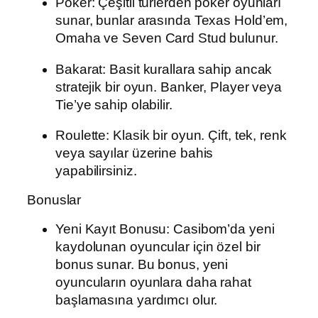
Poker: Çeşitli türlerden poker oyunları
sunar, bunlar arasında Texas Hold’em,
Omaha ve Seven Card Stud bulunur.
Bakarat: Basit kurallara sahip ancak
stratejik bir oyun. Banker, Player veya
Tie’ye sahip olabilir.
Roulette: Klasik bir oyun. Çift, tek, renk
veya sayılar üzerine bahis
yapabilirsiniz.
Bonuslar
Yeni Kayıt Bonusu: Casibom’da yeni
kaydolunan oyuncular için özel bir
bonus sunar. Bu bonus, yeni
oyuncuların oyunlara daha rahat
başlamasına yardımcı olur.