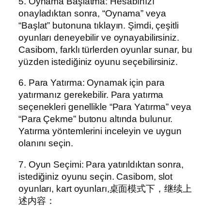
5. Oynama Başlatma: Hesabınızı
onayladıktan sonra, “Oynama” veya
“Başlat” butonuna tıklayın. Şimdi, çeşitli
oyunları deneyebilir ve oynayabilirsiniz.
Casibom, farklı türlerden oyunlar sunar, bu
yüzden istediğiniz oyunu seçebilirsiniz.
6. Para Yatırma: Oynamak için para
yatırmanız gerekebilir. Para yatırma
seçenekleri genellikle “Para Yatırma” veya
“Para Çekme” butonu altında bulunur.
Yatırma yöntemlerini inceleyin ve uygun
olanını seçin.
7. Oyun Seçimi: Para yatırıldıktan sonra,
istediğiniz oyunu seçin. Casibom, slot
oyunları, kart oyunları,桌面模式下，继续上
述内容：