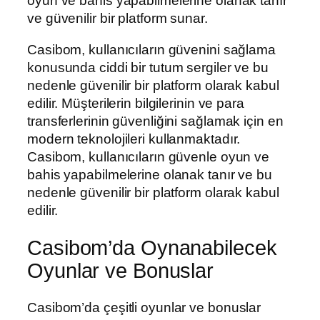
oyun ve bahis yapabilmelerine olanak tanır
ve güvenilir bir platform sunar.
Casibom, kullanıcıların güvenini sağlama
konusunda ciddi bir tutum sergiler ve bu
nedenle güvenilir bir platform olarak kabul
edilir. Müşterilerin bilgilerinin ve para
transferlerinin güvenliğini sağlamak için en
modern teknolojileri kullanmaktadır.
Casibom, kullanıcıların güvenle oyun ve
bahis yapabilmelerine olanak tanır ve bu
nedenle güvenilir bir platform olarak kabul
edilir.
Casibom’da Oynanabilecek
Oyunlar ve Bonuslar
Casibom’da çeşitli oyunlar ve bonuslar