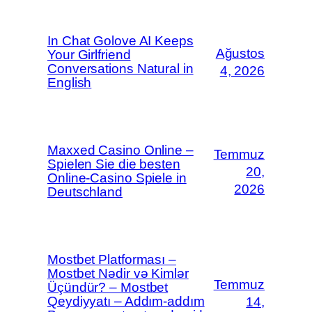
In Chat Golove AI Keeps
Ağustos
Your Girlfriend
Conversations Natural in
4, 2026
English
Maxxed Casino Online –
Temmuz
Spielen Sie die besten
20,
Online-Casino Spiele in
2026
Deutschland
Mostbet Platforması –
Mostbet Nədir və Kimlər
Temmuz
Üçündür? – Mostbet
Qeydiyyatı – Addım-addım
14,