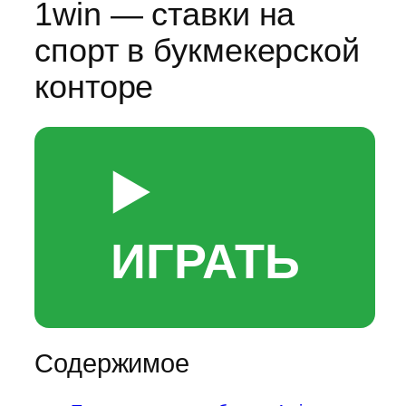
1win — ставки на
спорт в букмекерской
конторе
▶️
ИГРАТЬ
Содержимое