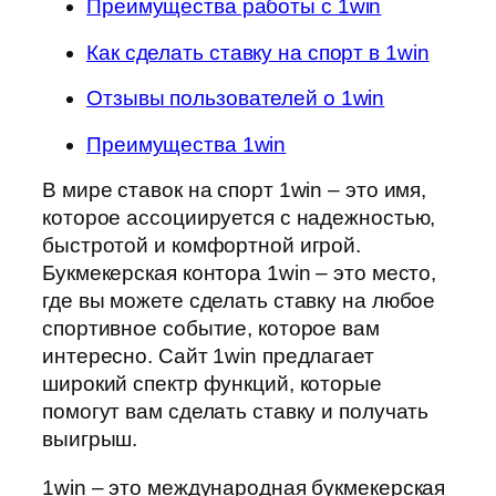
Преимущества работы с 1win
Как сделать ставку на спорт в 1win
Отзывы пользователей о 1win
Преимущества 1win
В мире ставок на спорт 1win – это имя,
которое ассоциируется с надежностью,
быстротой и комфортной игрой.
Букмекерская контора 1win – это место,
где вы можете сделать ставку на любое
спортивное событие, которое вам
интересно. Сайт 1win предлагает
широкий спектр функций, которые
помогут вам сделать ставку и получать
выигрыш.
1win – это международная букмекерская