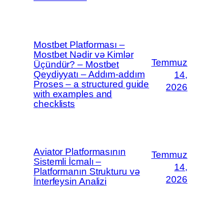
Mostbet Platforması –
Mostbet Nədir və Kimlər
Temmuz
Üçündür? – Mostbet
Qeydiyyatı – Addım-addım
14,
Proses – a structured guide
2026
with examples and
checklists
Aviator Platformasının
Temmuz
Sistemli İcmalı –
14,
Platformanın Strukturu və
2026
İnterfeysin Analizi