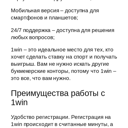
Мобильная версия – доступна для
смартфонов и планшетов;
24/7 поддержка – доступна для решения
любых вопросов;
1win – это идеальное место для тех, кто
хочет сделать ставку на спорт и получать
выигрыш. Вам не нужно искать другие
букмекерские конторы, потому что 1win –
это все, что вам нужно.
Преимущества работы с
1win
Удобство регистрации. Регистрация на
1win происходит в считанные минуты, а