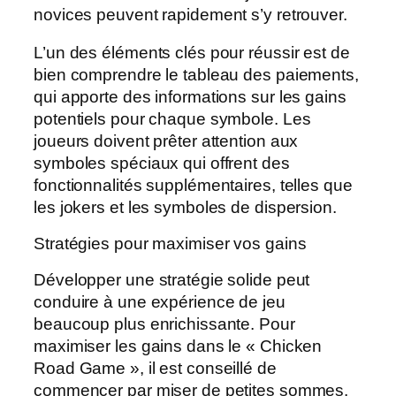
novices peuvent rapidement s’y retrouver.
L’un des éléments clés pour réussir est de
bien comprendre le tableau des paiements,
qui apporte des informations sur les gains
potentiels pour chaque symbole. Les
joueurs doivent prêter attention aux
symboles spéciaux qui offrent des
fonctionnalités supplémentaires, telles que
les jokers et les symboles de dispersion.
Stratégies pour maximiser vos gains
Développer une stratégie solide peut
conduire à une expérience de jeu
beaucoup plus enrichissante. Pour
maximiser les gains dans le « Chicken
Road Game », il est conseillé de
commencer par miser de petites sommes.