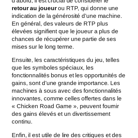
d’abord, il est crucial de considérer le
retour au joueur
ou RTP, qui donne une
indication de la générosité d’une machine.
En général, des valeurs de RTP plus
élevées signifient que le joueur a plus de
chances de récupérer une partie de ses
mises sur le long terme.
Ensuite, les caractéristiques du jeu, telles
que les symboles spéciaux, les
fonctionnalités bonus et les opportunités de
gains, sont d’une grande importance. Les
machines à sous avec des fonctionnalités
innovantes, comme celles offertes dans le
« Chicken Road Game », peuvent fournir
des gains élevés et un divertissement
continu.
Enfin, il est utile de lire des critiques et des