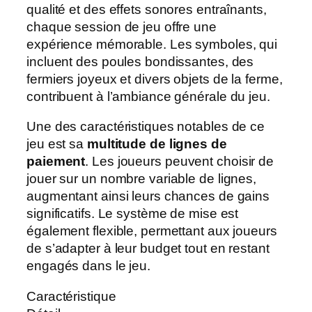
qualité et des effets sonores entraînants,
chaque session de jeu offre une
expérience mémorable. Les symboles, qui
incluent des poules bondissantes, des
fermiers joyeux et divers objets de la ferme,
contribuent à l’ambiance générale du jeu.
Une des caractéristiques notables de ce
jeu est sa
multitude de lignes de
paiement
. Les joueurs peuvent choisir de
jouer sur un nombre variable de lignes,
augmentant ainsi leurs chances de gains
significatifs. Le système de mise est
également flexible, permettant aux joueurs
de s’adapter à leur budget tout en restant
engagés dans le jeu.
Caractéristique