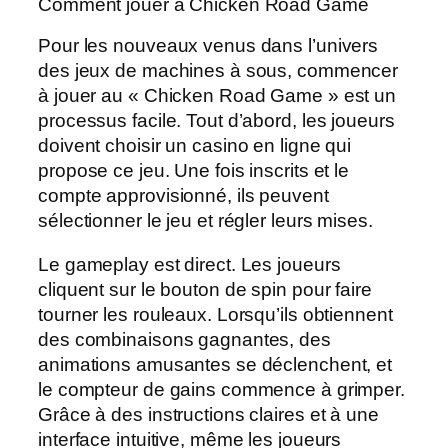
Comment jouer à Chicken Road Game
Pour les nouveaux venus dans l’univers
des jeux de machines à sous, commencer
à jouer au « Chicken Road Game » est un
processus facile. Tout d’abord, les joueurs
doivent choisir un casino en ligne qui
propose ce jeu. Une fois inscrits et le
compte approvisionné, ils peuvent
sélectionner le jeu et régler leurs mises.
Le gameplay est direct. Les joueurs
cliquent sur le bouton de spin pour faire
tourner les rouleaux. Lorsqu’ils obtiennent
des combinaisons gagnantes, des
animations amusantes se déclenchent, et
le compteur de gains commence à grimper.
Grâce à des instructions claires et à une
interface intuitive, même les joueurs