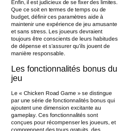
Enfin, il est judicieux de se fixer des limites.
Que ce soit en termes de temps ou de
budget, définir ces paramètres aide à
maintenir une expérience de jeu amusante
et sans stress. Les joueurs devraient
toujours être conscients de leurs habitudes
de dépense et s’assurer qu’ils jouent de
manière responsable.
Les fonctionnalités bonus du
jeu
Le « Chicken Road Game » se distingue
par une série de fonctionnalités bonus qui
ajoutent une dimension excitante au
gameplay. Ces fonctionnalités sont
conçues pour récompenser les joueurs, et
comprennent des tours gratuits, des