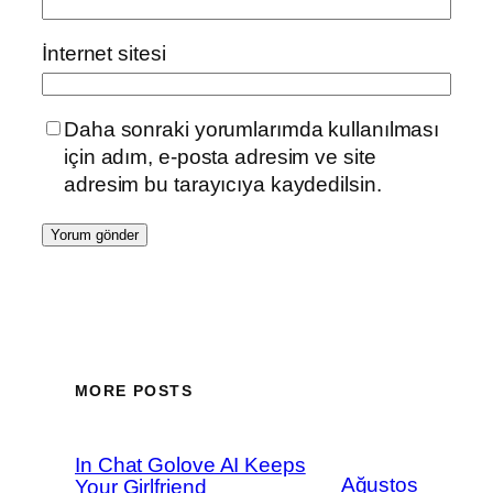
İnternet sitesi
Daha sonraki yorumlarımda kullanılması
için adım, e-posta adresim ve site
adresim bu tarayıcıya kaydedilsin.
MORE POSTS
In Chat Golove AI Keeps
Ağustos
Your Girlfriend