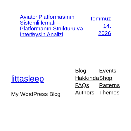
Aviator Platformasının
Temmuz
Sistemli İcmalı –
14,
Platformanın Strukturu və
2026
İnterfeysin Analizi
Blog
Events
littasleep
Hakkında
Shop
FAQs
Patterns
Authors
Themes
My WordPress Blog