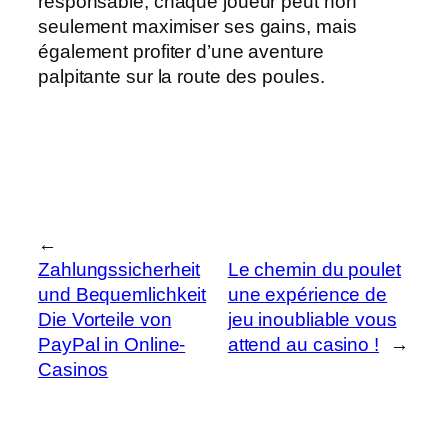
responsable, chaque joueur peut non
seulement maximiser ses gains, mais
également profiter d’une aventure
palpitante sur la route des poules.
←
Zahlungssicherheit
Le chemin du poulet
und Bequemlichkeit
une expérience de
Die Vorteile von
jeu inoubliable vous
PayPal in Online-
attend au casino !
→
Casinos