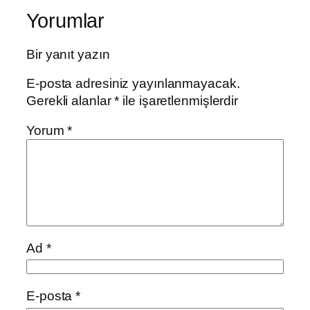
Yorumlar
Bir yanıt yazın
E-posta adresiniz yayınlanmayacak.
Gerekli alanlar
*
ile işaretlenmişlerdir
Yorum
*
Ad
*
E-posta
*