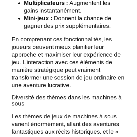
Multiplicateurs :
Augmentent les
gains instantanément.
Mini-jeux :
Donnent la chance de
gagner des prix supplémentaires.
En comprenant ces fonctionnalités, les
joueurs peuvent mieux planifier leur
approche et maximiser leur expérience de
jeu. L’interaction avec ces éléments de
manière stratégique peut vraiment
transformer une session de jeu ordinaire en
une aventure lucrative.
Diversité des thèmes dans les machines à
sous
Les thèmes de jeux de machines à sous
varient énormément, allant des aventures
fantastiques aux récits historiques, et le «