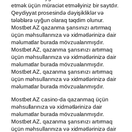
etmək üçün müraciət etməliyiniz bir saytdır.
Qeydiyyat prosesində dəyişikliklər və
tələblərə uyğun olaraq təqdim olunur.
Mostbet AZ qazanma şansınızı artırmaq
üçün məhsullarınıza və xidmətlərinizə dair
məlumatlar burada mövzualanmışdır.
Mostbet AZ, qazanma şansınızı artırmaq
üçün məhsullarınıza və xidmətlərinizə dair
məlumatlar burada mövzualanmışdır.
Mostbet AZ, qazanma şansınızı artırmaq
üçün məhsullarınıza və xidmətlərinizə dair
məlumatlar burada mövzualanmışdır.
Mostbet AZ casino-da qazanmaq üçün
məhsullarınıza və xidmətlərinizə dair
məlumatlar burada mövzualanmışdır.
Mostbet AZ, qazanma şansınızı artırmaq
üçün məhsullarınıza və xidmətlərinizə dair