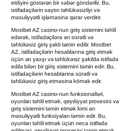
etdiyini göstərən bir xəbər göndərilir. Bu,
istifadəçilərin saytın təhlükəsizliyi və
məsuliyyətli işləməsinə qərar verdirir.
Mostbet AZ casino-nun giriş sistemini təhlil
edərək, istifadəçilərə ən sürətli və
təhlükəsiz giriş şəkli təmin edilir. Mostbet
AZ, istifadəçilərin hesablarına giriş etmək
üçün ən yaxşı və təhlükəsiz şəkildə istifadə
edilə bilən bir giriş sistemini təmin edir. Bu,
istifadəçilərin hesablarına sürətli və
təhlükəsiz giriş etməsinə kömək edir.
Mostbet AZ casino-nun funksionalləri,
oyunları təhlil etmək, qeydiyyat prosesini və
giriş sistemini təmin etmək kimi ən
məsuliyyətli funksiyaları təmin edir. Bu,
oyunları təhlil etmək üçün necə istifadə
edilməsi, qeydiyyat prosesini təmin etmək