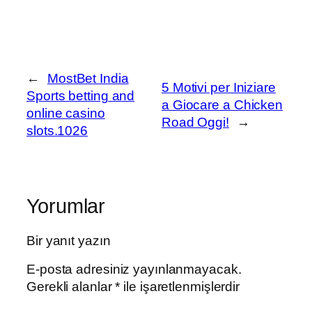
←
MostBet India
5 Motivi per Iniziare
Sports betting and
a Giocare a Chicken
online casino
Road Oggi!
→
slots.1026
Yorumlar
Bir yanıt yazın
E-posta adresiniz yayınlanmayacak.
Gerekli alanlar
*
ile işaretlenmişlerdir