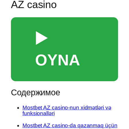
AZ casino
▶️
OYNA
Содержимое
Mostbet AZ casino-nun xidmətləri və
funksionalləri
Mostbet AZ casino-da qazanmaq üçün