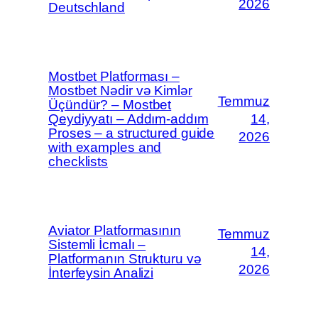
2026
Deutschland
Mostbet Platforması –
Mostbet Nədir və Kimlər
Temmuz
Üçündür? – Mostbet
Qeydiyyatı – Addım-addım
14,
Proses – a structured guide
2026
with examples and
checklists
Aviator Platformasının
Temmuz
Sistemli İcmalı –
14,
Platformanın Strukturu və
2026
İnterfeysin Analizi