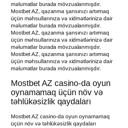
məlumatlar burada mövzualanmışdır.
Mostbet AZ, qazanma şansınızı artırmaq
üçün məhsullarınıza və xidmətlərinizə dair
məlumatlar burada mövzualanmışdır.
Mostbet AZ, qazanma şansınızı artırmaq
üçün məhsullarınıza və xidmətlərinizə dair
məlumatlar burada mövzualanmışdır.
Mostbet AZ, qazanma şansınızı artırmaq
üçün məhsullarınıza və xidmətlərinizə dair
məlumatlar burada mövzualanmışdır.
Mostbet AZ casino-da oyun
oynamamaq üçün növ və
təhlükəsizlik qaydaları
Mostbet AZ casino-da oyun oynamamaq
üçün növ və təhlükəsizlik qaydaları