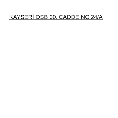
KAYSERİ OSB 30. CADDE NO 24/A