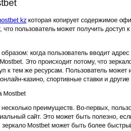
tbet
ostbet kz
которая копирует содержимое офиц
т, что пользователь может получить доступ к
образом: когда пользователь вводит адрес з
stbet. Это происходит потому, что зеркало
уп к тем же ресурсам. Пользователь может 
онлайн-казино, спортивные ставки и другие 
 Mostbet
 несколько преимуществ. Во-первых, пользо
иальный сайт. Это может быть полезно, ес
, зеркало Mostbet может быть более быстр