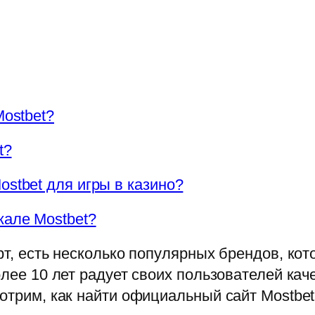
Mostbet?
t?
stbet для игры в казино?
кале Mostbet?
орт, есть несколько популярных брендов, к
олее 10 лет радует своих пользователей ка
отрим, как найти официальный сайт Mostbet 