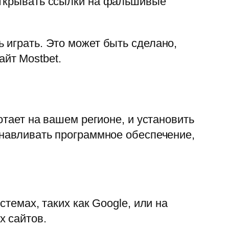
 открывать ссылки на фальшивые
 играть. Это может быть сделано,
йт Mostbet.
отает на вашем регионе, и установить
анавливать программное обеспечение,
темах, таких как Google, или на
х сайтов.