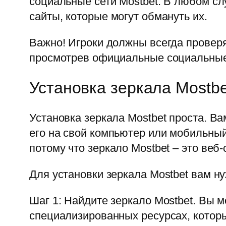
социальные сети Mostbet. В любом с
сайты, которые могут обмануть их.
Важно! Игроки должны всегда проверя
просмотрев официальные социальные 
Установка зеркала Mostbe
Установка зеркала Mostbet проста. Ва
его на свой компьютер или мобильный
потому что зеркало Mostbet – это веб
Для установки зеркала Mostbet вам 
Шаг 1: Найдите зеркало Mostbet. Вы м
специализированных ресурсах, котор