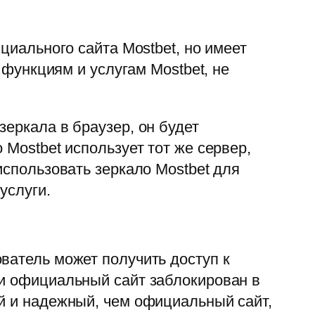
иального сайта Mostbet, но имеет
 функциям и услугам Mostbet, не
еркала в браузер, он будет
 Mostbet использует тот же сервер,
использовать зеркало Mostbet для
услуги.
ватель может получить доступ к
ли официальный сайт заблокирован в
ый и надежный, чем официальный сайт,