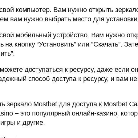
 свой компьютер. Вам нужно открыть зеркало
атем вам нужно выбрать место для установки 
 свой мобильный устройство. Вам нужно отк
 на кнопку “Установить” или “Скачать”. За
ить”.
можете доступаться к ресурсу, даже если о
адежный способ доступа к ресурсу, и вам н
 зеркало Mostbet для доступа к Mostbet Cas
asino – это популярный онлайн-казино, кото
игры и другие.