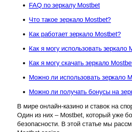
FAQ по зеркалу Mostbet
Что такое зеркало Mostbet?
Как работает зеркало Mostbet?
Как я могу использовать зеркало 
Как я могу скачать зеркало Mostbe
Можно ли использовать зеркало Mo
Можно ли получать бонусы на зер
В мире онлайн-казино и ставок на сп
Один из них – Mostbet, который уже б
безопасности. В этой статье мы рассм