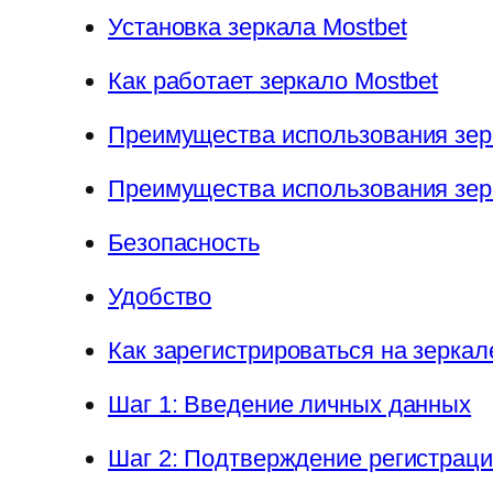
Установка зеркала Mostbet
Как работает зеркало Mostbet
Преимущества использования зер
Преимущества использования зер
Безопасность
Удобство
Как зарегистрироваться на зеркал
Шаг 1: Введение личных данных
Шаг 2: Подтверждение регистрац