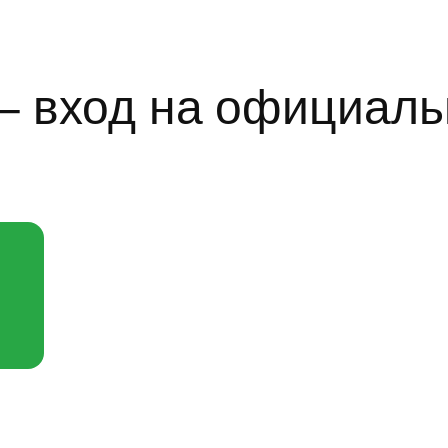
 – вход на официаль