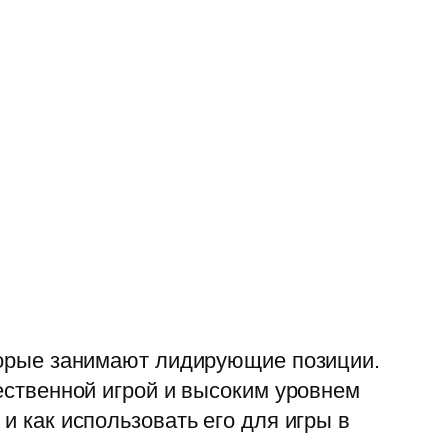
оторые занимают лидирующие позиции.
чественной игрой и высоким уровнем
и как использовать его для игры в