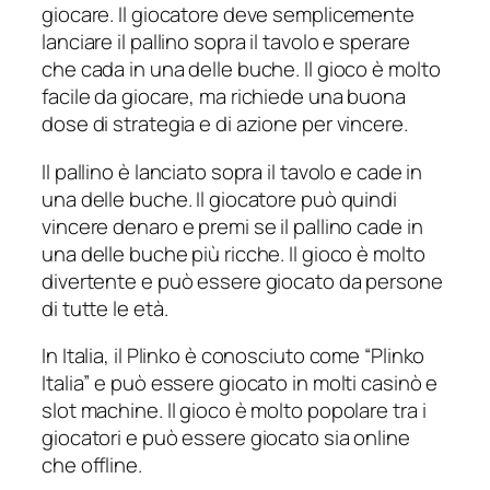
giocare. Il giocatore deve semplicemente
lanciare il pallino sopra il tavolo e sperare
che cada in una delle buche. Il gioco è molto
facile da giocare, ma richiede una buona
dose di strategia e di azione per vincere.
Il pallino è lanciato sopra il tavolo e cade in
una delle buche. Il giocatore può quindi
vincere denaro e premi se il pallino cade in
una delle buche più ricche. Il gioco è molto
divertente e può essere giocato da persone
di tutte le età.
In Italia, il Plinko è conosciuto come “Plinko
Italia” e può essere giocato in molti casinò e
slot machine. Il gioco è molto popolare tra i
giocatori e può essere giocato sia online
che offline.