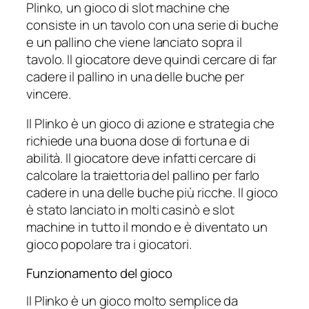
Plinko, un gioco di slot machine che
consiste in un tavolo con una serie di buche
e un pallino che viene lanciato sopra il
tavolo. Il giocatore deve quindi cercare di far
cadere il pallino in una delle buche per
vincere.
Il Plinko è un gioco di azione e strategia che
richiede una buona dose di fortuna e di
abilità. Il giocatore deve infatti cercare di
calcolare la traiettoria del pallino per farlo
cadere in una delle buche più ricche. Il gioco
è stato lanciato in molti casinò e slot
machine in tutto il mondo e è diventato un
gioco popolare tra i giocatori.
Funzionamento del gioco
Il Plinko è un gioco molto semplice da