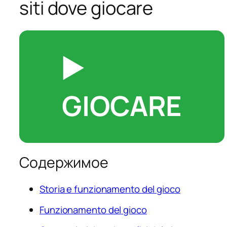
siti dove giocare
▶️
GIOCARE
Содержимое
Storia e funzionamento del gioco
Funzionamento del gioco