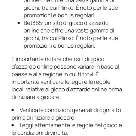
online che offre una vasta gamma di
giochi, tra cui Plinko. È noto per le sue
promozioni e bonus regolari.
Bet365: un sito di gioco d’azzardo
online che offre una vasta gamma di
giochi, tra cui Plinko. È noto per le sue
promozioni e bonus regolari.
È importante notare che i siti di gioco
d’azzardo online possono variare in base al
paese e alla regione in cui ti trovi. È
importante verificare le leggi e le regole
locali relative al gioco d’azzardo online prima
di iniziare a giocare.
Verifica le condizioni generali di ogni sito
prima di iniziare a giocare.
Leggi attentamente le regole del gioco e
le condizioni di vincita.