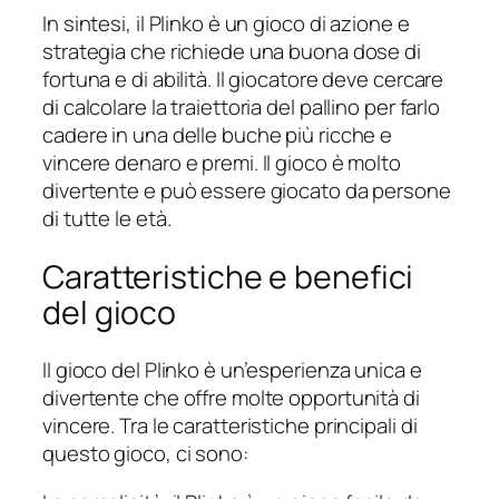
In sintesi, il Plinko è un gioco di azione e
strategia che richiede una buona dose di
fortuna e di abilità. Il giocatore deve cercare
di calcolare la traiettoria del pallino per farlo
cadere in una delle buche più ricche e
vincere denaro e premi. Il gioco è molto
divertente e può essere giocato da persone
di tutte le età.
Caratteristiche e benefici
del gioco
Il gioco del Plinko è un’esperienza unica e
divertente che offre molte opportunità di
vincere. Tra le caratteristiche principali di
questo gioco, ci sono: