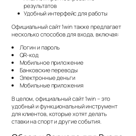
результатов
Удобный интерфейс для работы
Официальный сайт 1win также предлагает
несколько способов для входа, включая:
Логин и пароль
QR-код
Мобильное приложение
Банковские переводы
Электронные деньги
Мобильные приложения
В целом, официальный сайт 1win – это
удобный и функциональный инструмент
для клиентов, которые хотят делать
ставки на спорт и другие события.