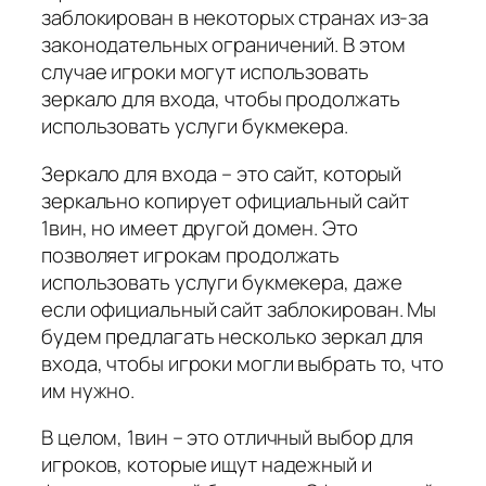
заблокирован в некоторых странах из-за
законодательных ограничений. В этом
случае игроки могут использовать
зеркало для входа, чтобы продолжать
использовать услуги букмекера.
Зеркало для входа – это сайт, который
зеркально копирует официальный сайт
1вин, но имеет другой домен. Это
позволяет игрокам продолжать
использовать услуги букмекера, даже
если официальный сайт заблокирован. Мы
будем предлагать несколько зеркал для
входа, чтобы игроки могли выбрать то, что
им нужно.
В целом, 1вин – это отличный выбор для
игроков, которые ищут надежный и