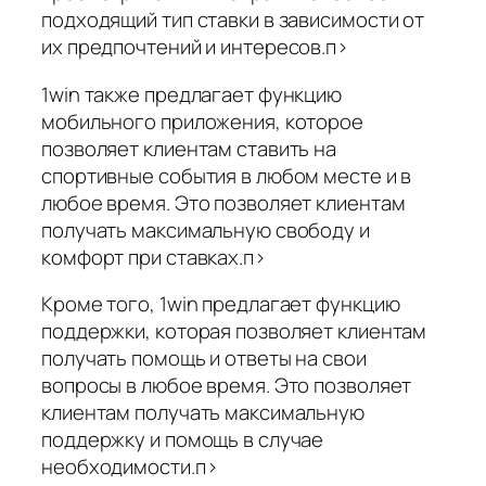
подходящий тип ставки в зависимости от
их предпочтений и интересов.п>
1win также предлагает функцию
мобильного приложения, которое
позволяет клиентам ставить на
спортивные события в любом месте и в
любое время. Это позволяет клиентам
получать максимальную свободу и
комфорт при ставках.п>
Кроме того, 1win предлагает функцию
поддержки, которая позволяет клиентам
получать помощь и ответы на свои
вопросы в любое время. Это позволяет
клиентам получать максимальную
поддержку и помощь в случае
необходимости.п>