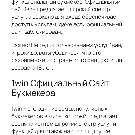
функциональный букмекер. Официальный
сайт 1вин предлагает широкий спектр
услуг, а зеркало для входа обеспечивает
доступ к услугам, даже если официальный
сайт заблокирован.
Важно! Перед использованием услуг 1вин,
игроки должны убедиться, что это
разрешено в их стране и что они достигли
возраста 18 лет.
1win Официальный Сайт
Букмекера
1win – это один из самых популярных
букмекеров в мире, который предлагает
своим клиентам широкий спектр услуг и
функций для ставок на спорт и другие