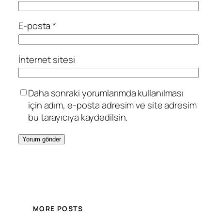
E-posta
*
İnternet sitesi
Daha sonraki yorumlarımda kullanılması
için adım, e-posta adresim ve site adresim
bu tarayıcıya kaydedilsin.
MORE POSTS