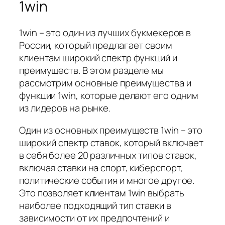
1win
1win – это один из лучших букмекеров в
России, который предлагает своим
клиентам широкий спектр функций и
преимуществ. В этом разделе мы
рассмотрим основные преимущества и
функции 1win, которые делают его одним
из лидеров на рынке.
Один из основных преимуществ 1win – это
широкий спектр ставок, который включает
в себя более 20 различных типов ставок,
включая ставки на спорт, киберспорт,
политические события и многое другое.
Это позволяет клиентам 1win выбрать
наиболее подходящий тип ставки в
зависимости от их предпочтений и