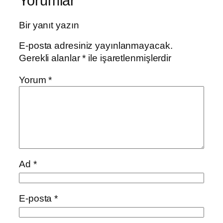
Yorumlar
Bir yanıt yazın
E-posta adresiniz yayınlanmayacak.
Gerekli alanlar
*
ile işaretlenmişlerdir
Yorum
*
Ad
*
E-posta
*