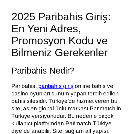
2025 Paribahis Giriş:
En Yeni Adres,
Promosyon Kodu ve
Bilmeniz Gerekenler
Paribahis Nedir?
Paribahis,
paribahis giriş
online bahis ve
casino oyunları sunum yapan tercih edilen
bahis sitesidir. Türkiye’de hizmet veren bu
site, aslen global ünlü markası Parimatch’in
Türkiye versiyonudur. Bu nedenle birçok
kullanıcı platformdan Parimatch Türkiye
diye de anabilir. Site, sağlam alt yapısı,