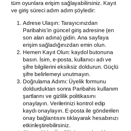
tüm oyunlara erişim sağlayabilirsiniz. Kayıt
ve giriş süreci adım adım şöyledir:
Adrese Ulaşın: Tarayıcınızdan
Paribahis’in güncel giriş adresine (en
son alan adına) gidin. Ana sayfaya
erişim sağladığınızdan emin olun.
Hemen Kayıt Olun: kaydol butonuna
basın. İsim, e-posta, kullanıcı adı ve
şifre bilgilerini eksiksiz doldurun. Güçlü
şifre belirlemeyi unutmayın.
Doğrulama Adımı: Üyelik formunu
doldurduktan sonra Paribahis kullanım
şartlarını ve gizlilik politikasını
onaylayın. Verilerinizi kontrol edip
kaydı onaylayın. E-posta ile gönderilen
onay bağlantısını tıklayarak hesabınızı
etkinleştirebilirsiniz.