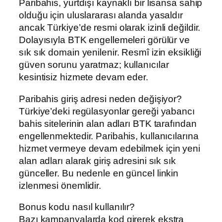
Paribahis, yurtdışı kaynaklı bir lisansa sahip
olduğu için uluslararası alanda yasaldır
ancak Türkiye’de resmi olarak izinli değildir.
Dolayısıyla BTK engellemeleri görülür ve
sık sık domain yenilenir. Resmî izin eksikliği
güven sorunu yaratmaz; kullanıcılar
kesintisiz hizmete devam eder.
Paribahis giriş adresi neden değişiyor?
Türkiye’deki regülasyonlar gereği yabancı
bahis sitelerinin alan adları BTK tarafından
engellenmektedir. Paribahis, kullanıcılarına
hizmet vermeye devam edebilmek için yeni
alan adları alarak giriş adresini sık sık
günceller. Bu nedenle en güncel linkin
izlenmesi önemlidir.
Bonus kodu nasıl kullanılır?
Bazı kampanyalarda kod girerek ekstra