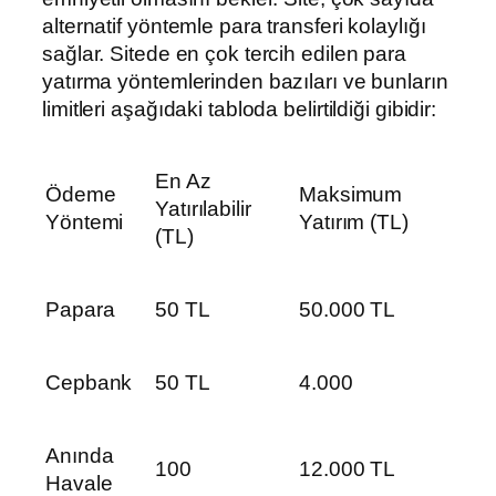
alternatif yöntemle para transferi kolaylığı
sağlar. Sitede en çok tercih edilen para
yatırma yöntemlerinden bazıları ve bunların
limitleri aşağıdaki tabloda belirtildiği gibidir:
En Az
Ödeme
Maksimum
Yatırılabilir
Yöntemi
Yatırım (TL)
(TL)
Papara
50 TL
50.000 TL
Cepbank
50 TL
4.000
Anında
100
12.000 TL
Havale