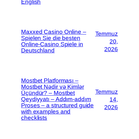
English
Maxxed Casino Online –
Temmuz
Spielen Sie die besten
20,
Online-Casino Spiele in
2026
Deutschland
Mostbet Platforması –
Mostbet Nədir və Kimlər
Temmuz
Üçündür? – Mostbet
Qeydiyyatı – Addım-addım
14,
Proses – a structured guide
2026
with examples and
checklists