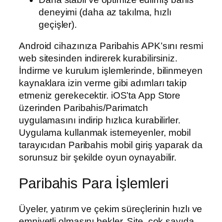
deneyimi (daha az takılma, hızlı
geçişler).
Android cihazınıza Paribahis APK’sını resmi
web sitesinden indirerek kurabilirsiniz.
İndirme ve kurulum işlemlerinde, bilinmeyen
kaynaklara izin verme gibi adımları takip
etmeniz gerekecektir. iOS’ta App Store
üzerinden Paribahis/Parimatch
uygulamasını indirip hızlıca kurabilirler.
Uygulama kullanmak istemeyenler, mobil
tarayıcıdan Paribahis mobil giriş yaparak da
sorunsuz bir şekilde oyun oynayabilir.
Paribahis Para İşlemleri
Üyeler, yatırım ve çekim süreçlerinin hızlı ve
emniyetli olmasını bekler. Site, çok sayıda