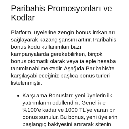
Paribahis Promosyonları ve
Kodlar
Platform, üyelerine zengin bonus imkanları
sağlayarak kazanç şansını artırır. Paribahis
bonus kodu kullanımları bazı
kampanyalarda gerekebilirken, birçok
bonus otomatik olarak veya taleple hesaba
tanımlanabilmektedir. Aşağıda Paribahis’te
karşılaşabileceğiniz başlıca bonus türleri
listelenmiştir:
Karşılama Bonusları: yeni üyelerin ilk
yatırımlarını ödüllendirir. Genellikle
%100’e kadar ve 1000 TL’ye varan bir
bonus sunulur. Bu bonus, yeni üyelerin
başlangıç bakiyesini artırarak sitenin