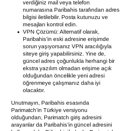
verdiğiniz mail veya telefon
numarasına Paribahis tarafından adres
bilgisi iletilebilir. Posta kutunuzu ve
mesajları kontrol edin.
VPN Çözümü: Alternatif olarak,
Paribahis’in eski adresine erişimde
sorun yaşıyorsanız VPN aracılığıyla
siteye giriş yapabilirsiniz. Yine de,
güncel adres çoğunlukla herhangi bir
ekstra yazılım olmadan erişime açık
olduğundan öncelikle yeni adresi
öğrenmeye çalışmanız daha iyi
olacaktır.
Unutmayın, Paribahis esasında
Parimatch’in Türkiye versiyonu
olduğundan, Parimatch giriş adresini
arayanlar da Paribahis’in güncel adresini