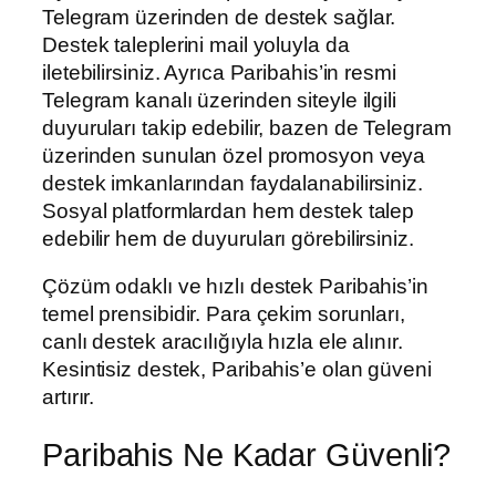
Telegram üzerinden de destek sağlar.
Destek taleplerini mail yoluyla da
iletebilirsiniz. Ayrıca Paribahis’in resmi
Telegram kanalı üzerinden siteyle ilgili
duyuruları takip edebilir, bazen de Telegram
üzerinden sunulan özel promosyon veya
destek imkanlarından faydalanabilirsiniz.
Sosyal platformlardan hem destek talep
edebilir hem de duyuruları görebilirsiniz.
Çözüm odaklı ve hızlı destek Paribahis’in
temel prensibidir. Para çekim sorunları,
canlı destek aracılığıyla hızla ele alınır.
Kesintisiz destek, Paribahis’e olan güveni
artırır.
Paribahis Ne Kadar Güvenli?