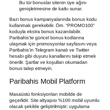
Bu tür bonuslar sitenin üye ağını
genişletmesine de katkı sunar.
Bazı bonus kampanyalarında bonus kodu
kullanmak gerekebilir. Örn. “PROMO100”
koduyla ekstra bonus kazanılabilir.
Paribahis’te güncel bonus kodlarına
ulaşmak için promosyonlar sayfasını veya
Paribahis’in Telegram kanalı ve Twitter
hesabı gibi duyuru kanallarını takip etmek
önerilir. Şartlar ve koşulları okumadan
bonus talep etmeyin.
Paribahis Mobil Platform
Masaüstü fonksiyonları mobilde de
geçerlidir. Site altyapısı %100 mobil uyumlu
olacak şekilde geliştirilmiştir; uygulama