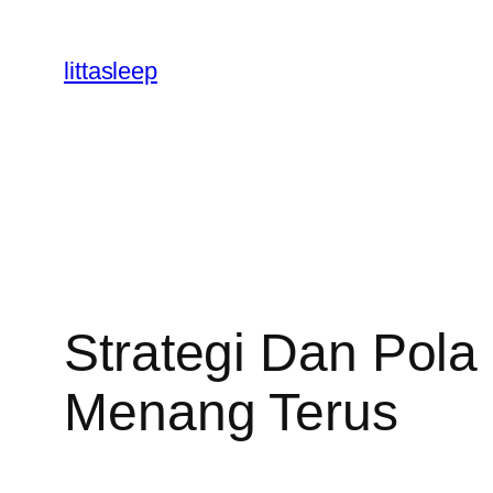
İçeriğe
geç
littasleep
Strategi Dan Pola
Menang Terus