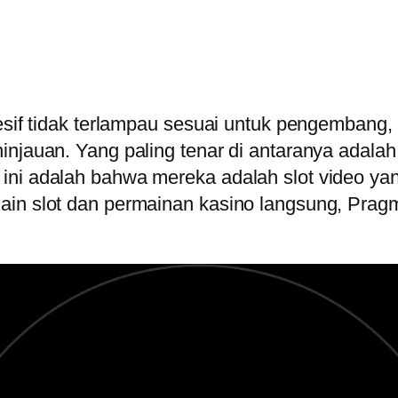
resif tidak terlampau sesuai untuk pengembang,
njauan. Yang paling tenar di antaranya adalah 
ni adalah bahwa mereka adalah slot video yang
ain slot dan permainan kasino langsung, Pragm