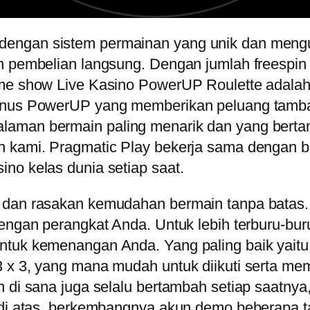
dengan sistem permainan yang unik dan men
un pembelian langsung. Dengan jumlah freespi
me show Live Kasino PowerUP Roulette adalah R
bonus PowerUP yang memberikan peluang tamb
laman bermain paling menarik dan yang bert
in kami. Pragmatic Play bekerja sama dengan 
no kelas dunia setiap saat.
 dan rasakan kemudahan bermain tanpa batas. 
 dengan perangkat Anda. Untuk lebih terburu-
ntuk kemenangan Anda. Yang paling baik yaitu 
 x 3, yang mana mudah untuk diikuti serta memi
 di sana juga selalu bertambah setiap saatnya,
 di atas, berkembangnya akun demo beberapa t