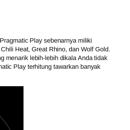
 Pragmatic Play sebenarnya miliki
Chili Heat, Great Rhino, dan Wolf Gold.
 menarik lebih-lebih dikala Anda tidak
atic Play terhitung tawarkan banyak