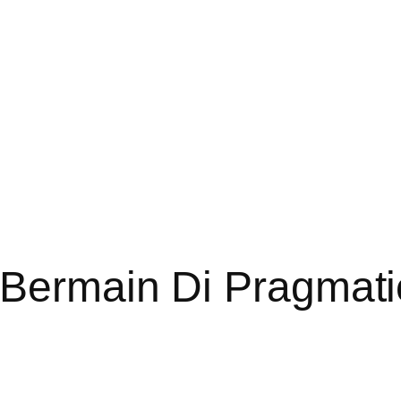
 Bermain Di Pragmati