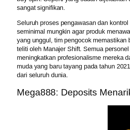
sangat signifikan.
Seluruh proses pengawasan dan kontrol 
seminimal mungkin agar produk menawark
yang unggul, tim pengocok memastikan b
teliti oleh Manajer Shift. Semua persone
meningkatkan profesionalisme mereka d
muda yang baru tayang pada tahun 202
dari seluruh dunia.
Mega888: Deposits Menari