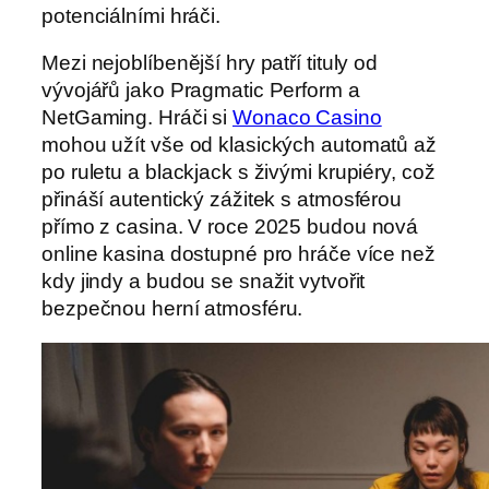
potenciálními hráči.
Mezi nejoblíbenější hry patří tituly od
vývojářů jako Pragmatic Perform a
NetGaming. Hráči si
Wonaco Casino
mohou užít vše od klasických automatů až
po ruletu a blackjack s živými krupiéry, což
přináší autentický zážitek s atmosférou
přímo z casina. V roce 2025 budou nová
online kasina dostupné pro hráče více než
kdy jindy a budou se snažit vytvořit
bezpečnou herní atmosféru.