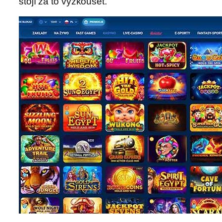
stojí za to vyzkoušet.