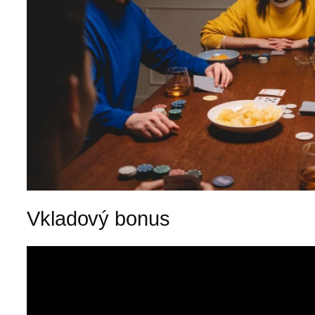
Vkladový bonus