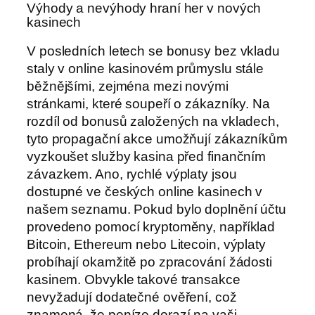
Výhody a nevýhody hraní her v nových
kasinech
V posledních letech se bonusy bez vkladu
staly v online kasinovém průmyslu stále
běžnějšími, zejména mezi novými
stránkami, které soupeří o zákazníky. Na
rozdíl od bonusů založených na vkladech,
tyto propagační akce umožňují zákazníkům
vyzkoušet služby kasina před finančním
závazkem. Ano, rychlé výplaty jsou
dostupné ve českých online kasinech v
našem seznamu. Pokud bylo doplnění účtu
provedeno pomocí kryptoměny, například
Bitcoin, Ethereum nebo Litecoin, výplaty
probíhají okamžitě po zpracování žádosti
kasinem. Obvykle takové transakce
nevyžadují dodatečné ověření, což
znamená, že peníze dorazí na vaši