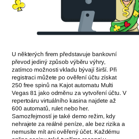
U některých firem představuje bankovní
převod jediný způsob výběru výhry,
zatímco možnosti vkladu bývají širší. Při
registraci můžete po ověření účtu získat
250 free spinů na Kajot automatu Multi
Vegas 81 jako odměnu za vytvoření účtu. V
repertoáru virtuálního kasina najdete až
600 automatů, rulet nebo her.
Samozřejmostí je také demo režim, kdy
nehrajete za reálné peníze, ale bez rizika a
nemusíte mít ani ověřený účet. Každému