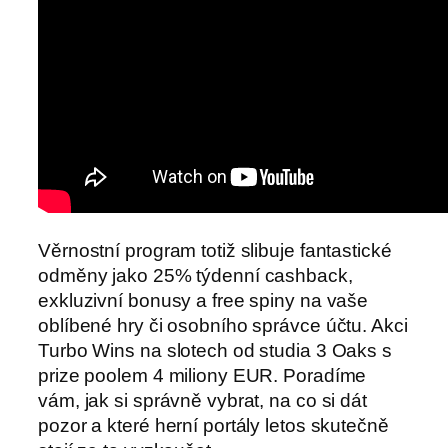
Věrnostní program totiž slibuje fantastické
odměny jako 25% týdenní cashback,
exkluzivní bonusy a free spiny na vaše
oblíbené hry či osobního správce účtu. Akci
Turbo Wins na slotech od studia 3 Oaks s
prize poolem 4 miliony EUR. Poradíme
vám, jak si správně vybrat, na co si dát
pozor a které herní portály letos skutečně