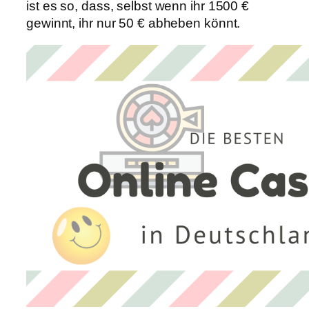
ist es so, dass, selbst wenn ihr 1500 €
gewinnt, ihr nur 50 € abheben könnt.