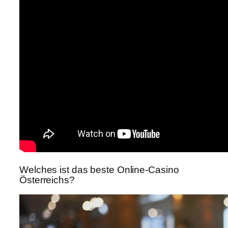
Welches ist das beste Online-Casino
Österreichs?