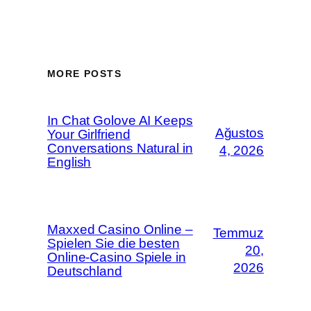
MORE POSTS
In Chat Golove AI Keeps
Ağustos
Your Girlfriend
Conversations Natural in
4, 2026
English
Maxxed Casino Online –
Temmuz
Spielen Sie die besten
20,
Online-Casino Spiele in
2026
Deutschland