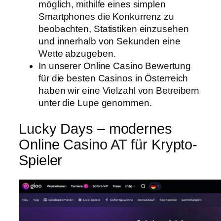
möglich, mithilfe eines simplen
Smartphones die Konkurrenz zu
beobachten, Statistiken einzusehen
und innerhalb von Sekunden eine
Wette abzugeben.
In unserer Online Casino Bewertung
für die besten Casinos in Österreich
haben wir eine Vielzahl von Betreibern
unter die Lupe genommen.
Lucky Days – modernes
Online Casino AT für Krypto-
Spieler