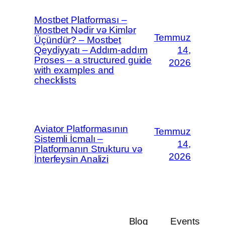
Mostbet Platforması –
Mostbet Nədir və Kimlər
Temmuz
Üçündür? – Mostbet
Qeydiyyatı – Addım-addım
14,
Proses – a structured guide
2026
with examples and
checklists
Aviator Platformasının
Temmuz
Sistemli İcmalı –
14,
Platformanın Strukturu və
2026
İnterfeysin Analizi
Blog
Events