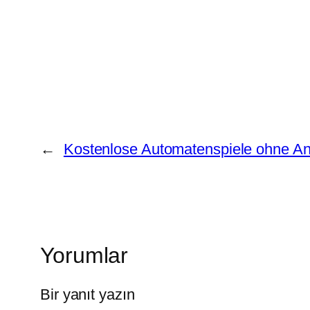
←
Kostenlose Automatenspiele ohne An
Yorumlar
Bir yanıt yazın