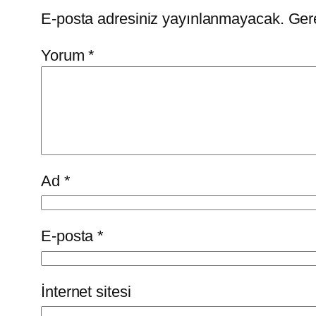
E-posta adresiniz yayınlanmayacak.
Gere
Yorum
*
Ad
*
E-posta
*
İnternet sitesi