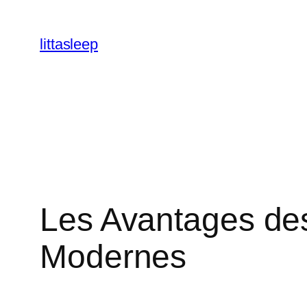
İçeriğe
geç
littasleep
Les Avantages des
Modernes