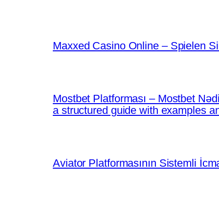
Maxxed Casino Online – Spielen Si
Mostbet Platforması – Mostbet Nəd
a structured guide with examples an
Aviator Platformasının Sistemli İcma