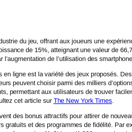
ndustrie du jeu, offrant aux joueurs une expérien
issance de 15%, atteignant une valeur de 66,7 m
r l’augmentation de l’utilisation des smartphon
 en ligne est la variété des jeux proposés. De
ueurs peuvent choisir parmi des milliers d’option
s, permettant aux utilisateurs de trouver facile
ultez cet article sur
The New York Times
.
uvent des bonus attractifs pour attirer de nouv
s gratuits et des programmes de fidélité. Par 