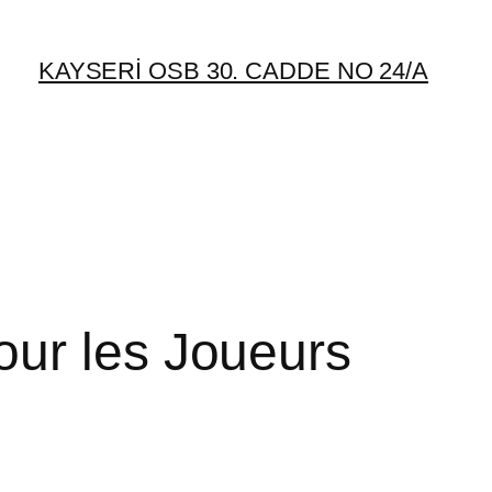
KAYSERİ OSB 30. CADDE NO 24/A
our les Joueurs