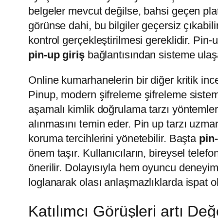
belgeler mevcut değilse, bahsi geçen plat
görünse dahi, bu bilgiler geçersiz çıkabili
kontrol gerçekleştirilmesi gereklidir. Pin-
pin-up giriş
bağlantısından sisteme ulaşara
Online kumarhanelerin bir diğer kritik incel
Pinup, modern şifreleme şifreleme sistemiy
aşamalı kimlik doğrulama tarzı yöntemler b
alınmasını temin eder. Pin up tarzı uzman p
koruma tercihlerini yönetebilir. Başta
pin
önem taşır. Kullanıcıların, bireysel telef
önerilir. Dolayısıyla hem oyuncu deneyim
loglanarak olası anlaşmazlıklarda ispat ol
Katılımcı Görüşleri artı De