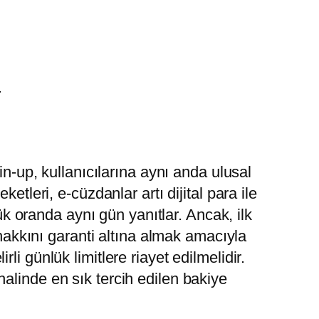
.
in-up, kullanıcılarına aynı anda ulusal
tleri, e-cüzdanlar artı dijital para ile
ük oranda aynı gün yanıtlar. Ancak, ilk
 hakkını garanti altına almak amacıyla
i günlük limitlere riayet edilmelidir.
alinde en sık tercih edilen bakiye