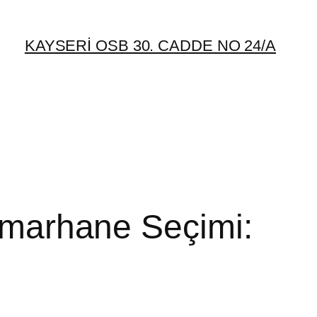
KAYSERİ OSB 30. CADDE NO 24/A
Kumarhane Seçimi: