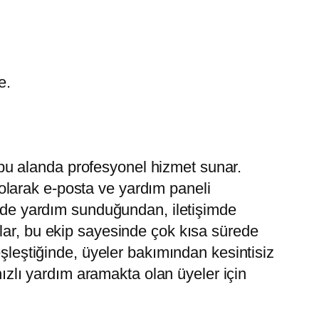
e.
, bu alanda profesyonel hizmet sunar.
k olarak e-posta ve yardım paneli
inde yardım sunduğundan, iletişimde
lar, bu ekip sayesinde çok kısa sürede
şleştiğinde, üyeler bakımından kesintisiz
hızlı yardım aramakta olan üyeler için