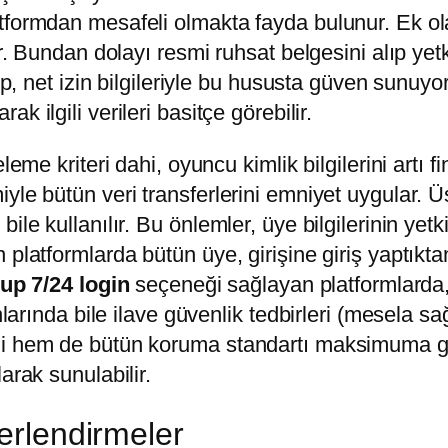
formdan mesafeli olmakta fayda bulunur. Ek olar
r. Bundan dolayı resmi ruhsat belgesini alıp yetki
up, net izin bilgileriyle bu hususta güven sunuyor
k ilgili verileri basitçe görebilir.
eme kriteri dahi, oyuncu kimlik bilgilerini artı fin
le bütün veri transferlerini emniyet uygular. Üs
ile kullanılır. Bu önlemler, üye bilgilerinin ye
latformlarda bütün üye, girişine giriş yaptıktan 
-up 7/24 login
seçeneği sağlayan platformlarda,
onlarında bile ilave güvenlik tedbirleri (mesela 
i hem de bütün koruma standartı maksimuma geli
arak sunulabilir.
ğerlendirmeler