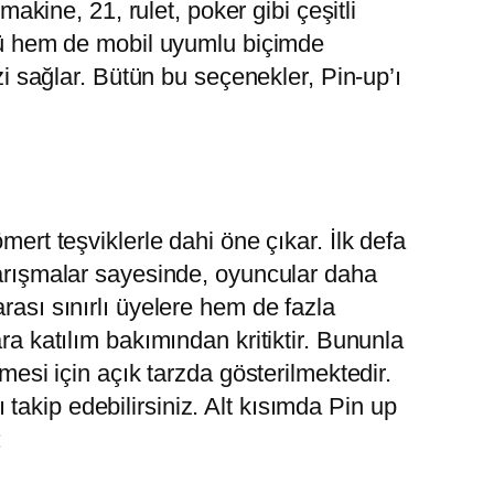
makine, 21, rulet, poker gibi çeşitli
stü hem de mobil uyumlu biçimde
zi sağlar. Bütün bu seçenekler, Pin-up’ı
ert teşviklerle dahi öne çıkar. İlk defa
yarışmalar sayesinde, oyuncular daha
rası sınırlı üyelere hem de fazla
ra katılım bakımından kritiktir. Bununla
mesi için açık tarzda gösterilmektedir.
akip edebilirsiniz. Alt kısımda Pin up
: