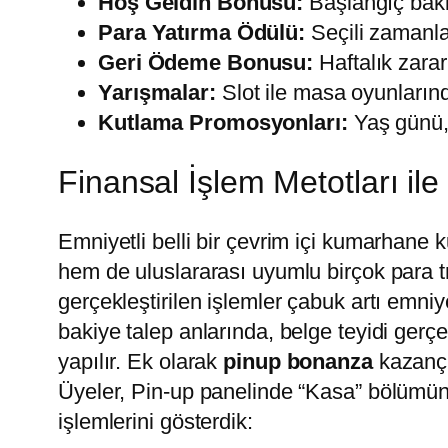
Hoş Geldin Bonusu:
Başlangıç baki
Para Yatırma Ödülü:
Seçili zamanlar
Geri Ödeme Bonusu:
Haftalık zara
Yarışmalar:
Slot ile masa oyunlarınd
Kutlama Promosyonları:
Yaş günü, 
Finansal İşlem Metotları i
Emniyetli belli bir çevrim içi kumarhane k
hem de uluslararası uyumlu birçok para tra
gerçekleştirilen işlemler çabuk artı emniy
bakiye talep anlarında, belge teyidi gerçe
yapılır. Ek olarak
pinup bonanza
kazançla
Üyeler, Pin-up panelinde “Kasa” bölümünd
işlemlerini gösterdik: