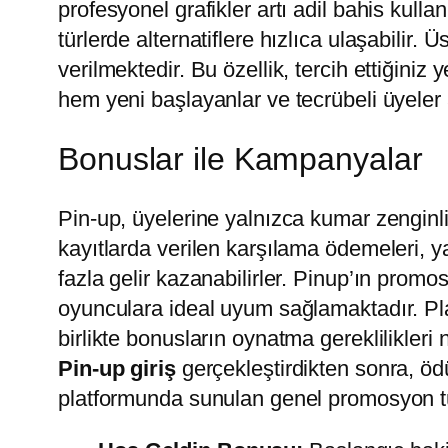
profesyonel grafikler artı adil bahis kulla
türlerde alternatiflere hızlıca ulaşabil
verilmektedir. Bu özellik, tercih ettiğini
hem yeni başlayanlar ve tecrübeli üyeler a
Bonuslar ile Kampanyalar
Pin-up, üyelerine yalnızca kumar zenginliğ
kayıtlarda verilen karşılama ödemeleri, 
fazla gelir kazanabilirler. Pinup’ın prom
oyunculara ideal uyum sağlamaktadır. Platf
birlikte bonusların oynatma gereklilikleri
Pin-up giriş
gerçekleştirdikten sonra, öd
platformunda sunulan genel promosyon türl