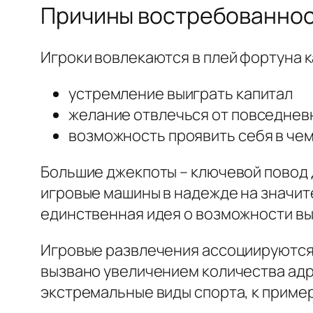
Причины востребованнос
Игроки вовлекаются в плей фортуна 
устремление выиграть капитал
желание отвлечься от повседнев
возможность проявить себя в че
Большие джекпоты – ключевой повод 
игровые машины в надежде на значит
единственная идея о возможности вы
Игровые развлечения ассоциируются 
вызвано увеличением количества адр
экстремальные виды спорта, к пример