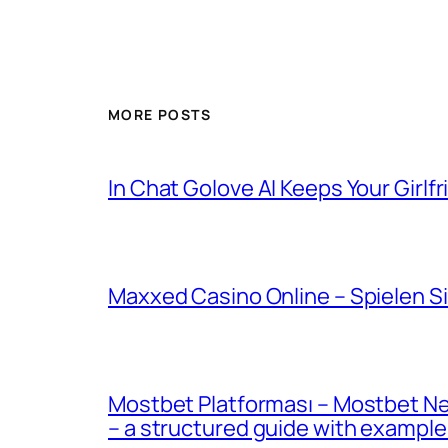
MORE POSTS
In Chat Golove AI Keeps Your Girlf
Maxxed Casino Online – Spielen Si
Mostbet Platforması – Mostbet Nə
– a structured guide with example