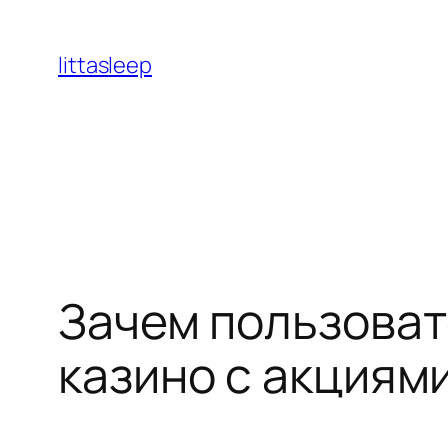
İçeriğe
geç
littasleep
Зачем пользоват
казино с акциям