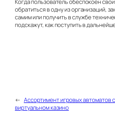
Когда пользователь обеспокоен сво
обратиться в одну из организаций, 
самим или получить в службе технич
подскажут, как поступить в дальнейш
←
Ассортимент игровых автоматов с
виртуальном казино