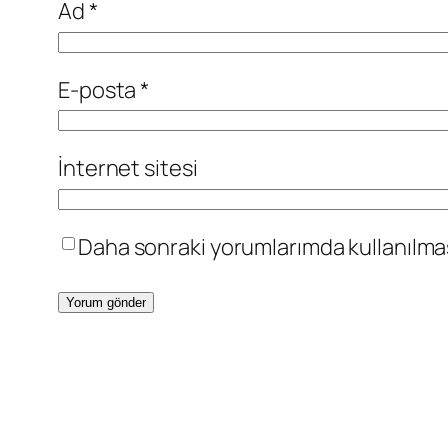
Ad
*
E-posta
*
İnternet sitesi
Daha sonraki yorumlarımda kullanılması