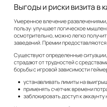
Выгоды и риски визита в к
Умеренное влечение развлечениями, 
пользу: улучшает логическое мышлен
осмотрительно, можно легко получит
заведений. Премии предоставляются 
Существуют определенные ситуации, 
страдают от трудностей с средствами
борьбы с игровой зависимости гейме
устанавливать лимиты на выигрыш
применять счетчик времени потр
заблокировать доступ к аккаунту