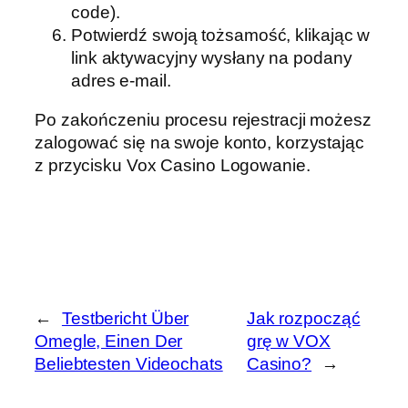
code).
Potwierdź swoją tożsamość, klikając w
link aktywacyjny wysłany na podany
adres e-mail.
Po zakończeniu procesu rejestracji możesz
zalogować się na swoje konto, korzystając
z przycisku Vox Casino Logowanie.
←
Testbericht Über
Jak rozpocząć
Omegle, Einen Der
grę w VOX
Beliebtesten Videochats
Casino?
→