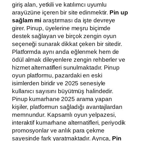
giriş alan, yetkili ve katılımcı uyumlu
arayüzüne içeren bir site edinmektir.
Pin up
sağlam mi
araştırması da işte devreye
girer. Pinup, üyelerine meşru biçimde
destek sağlayan ve birçok zengin oyun
seçeneği sunarak dikkat çeken bir sitedir.
Platformda aynı anda eğlenmek hem de
ödül almak dileyenlere zengin rehberler ve
hizmet alternatifleri sunulmaktadır. Pinup
oyun platformu, pazardaki en eski
isimlerden biridir ve 2025 senesiyle
kullanıcı sayısını büyütmüş halindedir.
Pinup kumarhane 2025 arama yapan
kişiler, platformun sağladığı avantajlardan
memnundur. Kapsamlı oyun yelpazesi,
interaktif kumarhane alternatifleri, periyodik
promosyonlar ve anlık para çekme
sayesinde fark yaratmaktadır. Ayrıca,
Pin