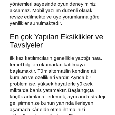
yöntemleri sayesinde oyun deneyiminiz
aksamaz. Mobil yazılım düzenli olarak
revize edilmekte ve üye yorumlarına göre
yenilikler sunulmaktadır.
En çok Yapılan Eksiklikler ve
Tavsiyeler
İlk kez katılımcıların genellikle yaptığı hata,
temel bilgileri okumadan katılmaya
başlamaktır. Tüm alternatifin kendine ait
kuralları ve özellikleri vardır. Ayrıca bir
problem ise, yüksek hayallerle yüksek
miktarda bahis yatırmaktır. Başlangıçta
küçük adımlarla ilerlemek, aynı anda strateji
geliştirmenize bunun yanında ilerleyen
aşamada kâr elde etme ihtimalinizi