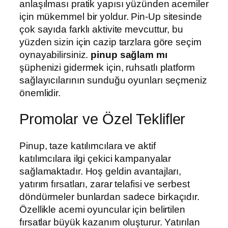
anlaşılması pratik yapısı yüzünden acemiler
için mükemmel bir yoldur. Pin-Up sitesinde
çok sayıda farklı aktivite mevcuttur, bu
yüzden sizin için cazip tarzlara göre seçim
oynayabilirsiniz.
pinup sağlam mı
şüphenizi gidermek için, ruhsatlı platform
sağlayıcılarının sunduğu oyunları seçmeniz
önemlidir.
Promolar ve Özel Teklifler
Pinup, taze katılımcılara ve aktif
katılımcılara ilgi çekici kampanyalar
sağlamaktadır. Hoş geldin avantajları,
yatırım fırsatları, zarar telafisi ve serbest
döndürmeler bunlardan sadece birkaçıdır.
Özellikle acemi oyuncular için belirtilen
fırsatlar büyük kazanım oluşturur. Yatırılan