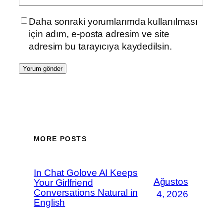
Daha sonraki yorumlarımda kullanılması
için adım, e-posta adresim ve site
adresim bu tarayıcıya kaydedilsin.
MORE POSTS
In Chat Golove AI Keeps
Ağustos
Your Girlfriend
Conversations Natural in
4, 2026
English