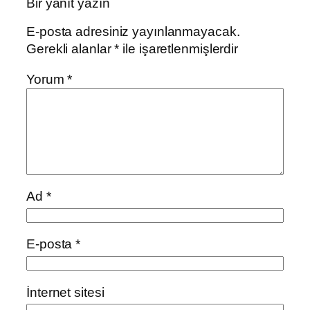
Bir yanıt yazın
E-posta adresiniz yayınlanmayacak.
Gerekli alanlar
*
ile işaretlenmişlerdir
Yorum
*
Ad
*
E-posta
*
İnternet sitesi