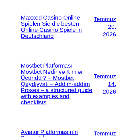
Maxxed Casino Online –
Temmuz
Spielen Sie die besten
20,
Online-Casino Spiele in
2026
Deutschland
Mostbet Platforması –
Mostbet Nədir və Kimlər
Temmuz
Üçündür? – Mostbet
Qeydiyyatı – Addım-addım
14,
Proses – a structured guide
2026
with examples and
checklists
Aviator Platformasının
Temmuz