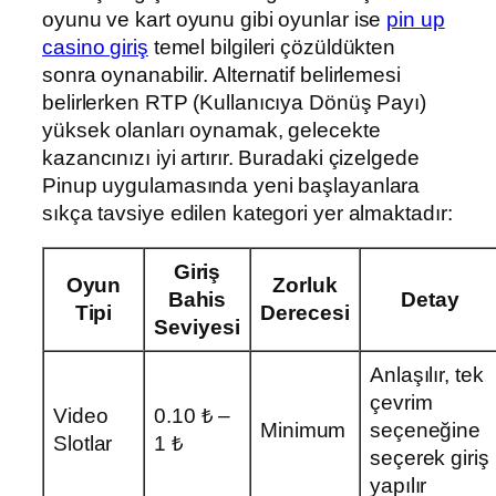
oyunu ve kart oyunu gibi oyunlar ise
pin up
casino giriş
temel bilgileri çözüldükten
sonra oynanabilir. Alternatif belirlemesi
belirlerken RTP (Kullanıcıya Dönüş Payı)
yüksek olanları oynamak, gelecekte
kazancınızı iyi artırır. Buradaki çizelgede
Pinup uygulamasında yeni başlayanlara
sıkça tavsiye edilen kategori yer almaktadır:
Giriş
Oyun
Zorluk
Bahis
Detay
Tipi
Derecesi
Seviyesi
Anlaşılır, tek
çevrim
Video
0.10 ₺ –
Minimum
seçeneğine
Slotlar
1 ₺
seçerek giriş
yapılır