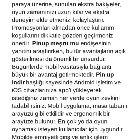
paraya üzerine, sunulan ekstra bakiyeler,
oyun zamanınızı uzun kılar ve ekstra
deneyim elde etmenizi kolaylaştırır.
Promosyonları almadan önce kullanım
koşullarını dikkatle gözden geçirmeniz
önerilir.
Pinup meşru mu
endişesinin
yanıtını araştırırken, bu tür avantajların açık
gösterilmesi da önemli bir unsurdur.
Bugünlerde mobil vasıtasıyla bağlantı
büyük bir avantaj getirmektedir.
Pin up
indir
başlığı sayesinde Android işletim ve
iOS cihazlarınıza app’i yükleyerek
istediğiniz zaman her yerde oyun zevkini
tadabilirsiniz. Mobil uygulama, masa tabanlı
arayüzü gibi etkilidir ve ergonomik bir
arayüze bulunur. En çok yolda oyun
oynamak isteyen kullanıcılar için uygundir.
Mobilde emniyetli giriş ve anlık işlem