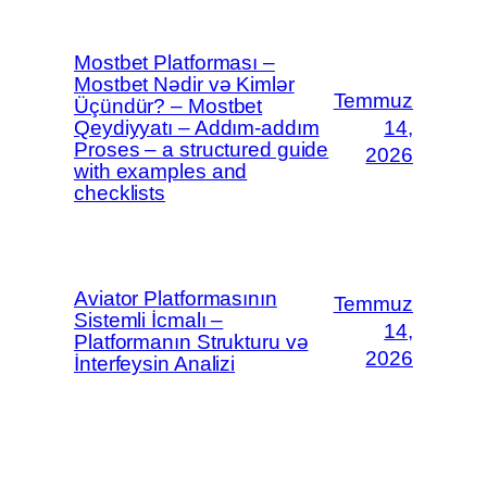
Mostbet Platforması –
Mostbet Nədir və Kimlər
Temmuz
Üçündür? – Mostbet
Qeydiyyatı – Addım-addım
14,
Proses – a structured guide
2026
with examples and
checklists
Aviator Platformasının
Temmuz
Sistemli İcmalı –
14,
Platformanın Strukturu və
2026
İnterfeysin Analizi