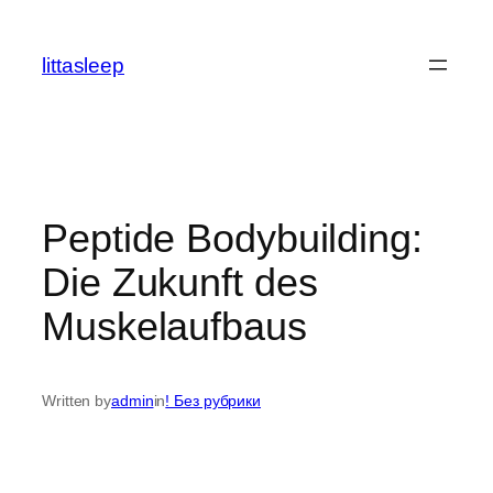
İçeriğe
geç
littasleep
Peptide Bodybuilding:
Die Zukunft des
Muskelaufbaus
Written by
admin
in
! Без рубрики