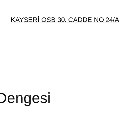
KAYSERİ OSB 30. CADDE NO 24/A
 Dengesi