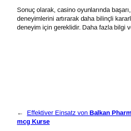
Sonuç olarak, casino oyunlarında başarı,
deneyimlerini artırarak daha bilinçli kara
deneyim için gereklidir. Daha fazla bilgi 
←
Effektiver Einsatz von
Balkan Pharm
mcg Kurse