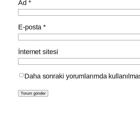
Ad
*
E-posta
*
İnternet sitesi
Daha sonraki yorumlarımda kullanılması