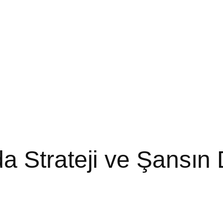
a Strateji ve Şansın