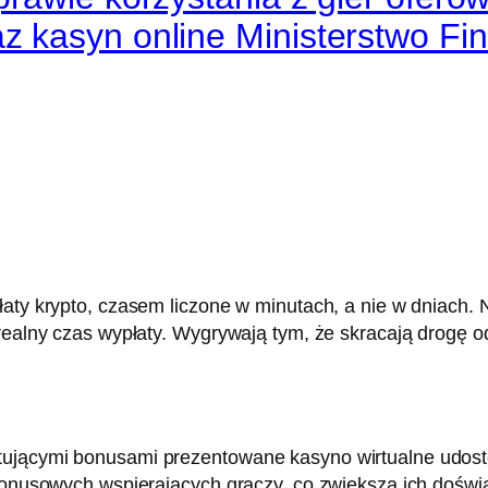
 kasyn online Ministerstwo Fin
aty krypto, czasem liczone w minutach, a nie w dniach. Na
realny czas wypłaty. Wygrywają tym, że skracają drogę od r
tująсymі bоnusаmі prezentowane kasyno wirtualne udоst
i bonusowych wspierających graczy, co zwiększa ich doś