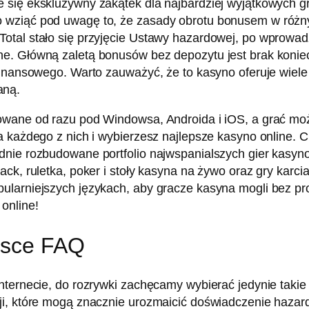
 się ekskluzywny zakątek dla najbardziej wyjątkowych gr
 wziąć pod uwagę to, że zasady obrotu bonusem w różn
tal stało się przyjęcie Ustawy hazardowej, po wprowadzen
ne. Główną zaletą bonusów bez depozytu jest brak koni
 finansowego. Warto zauważyć, że to kasyno oferuje wie
aną.
owane od razu pod Windowsa, Androida i iOS, a grać moż
a każdego z nich i wybierzesz najlepsze kasyno online. 
dnie rozbudowane portfolio najwspanialszych gier kasyno
ck, ruletka, poker i stoły kasyna na żywo oraz gry karci
ularniejszych językach, aby gracze kasyna mogli bez pr
online!
lsce FAQ
Internecie, do rozrywki zachęcamy wybierać jedynie takie
ji, które mogą znacznie urozmaicić doświadczenie hazard