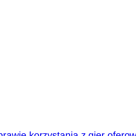
rawie korzystania z gier ofero