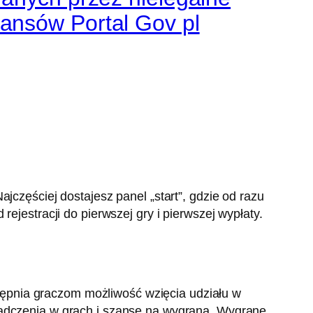
ansów Portal Gov pl
jczęściej dostajesz panel „start”, gdzie od razu
ejestracji do pierwszej gry i pierwszej wypłaty.
ęрnіа grасzоm mоżlіwоść wzіęсіа udzіаłu w
wiadczenia w grach i szanse na wygraną. Wygrane