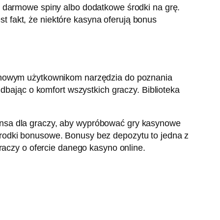
k darmowe spiny albo dodatkowe środki na grę.
 fakt, że niektóre kasyna oferują bonus
e nowym użytkownikom narzędzia do poznania
 dbając o komfort wszystkich graczy. Biblioteka
ansa dla graczy, aby wypróbować gry kasynowe
środki bonusowe. Bonusy bez depozytu to jedna z
graczy o ofercie danego kasyno online.