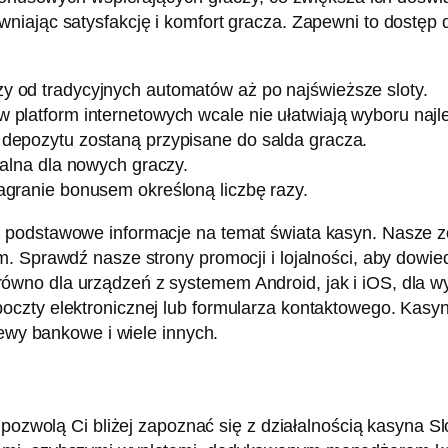
iając satysfakcję i komfort gracza. Zapewni to dostęp d
y od tradycyjnych automatów aż po najświeższe sloty.
 platform internetowych wcale nie ułatwiają wyboru najl
 depozytu zostaną przypisane do salda gracza.
talna dla nowych graczy.
agranie bonusem określoną liczbę razy.
z podstawowe informacje na temat świata kasyn. Nasze 
 Sprawdź nasze strony promocji i lojalności, aby dowiedzi
wno dla urządzeń z systemem Android, jak i iOS, dla w
czty elektronicznej lub formularza kontaktowego. Kasyn
lewy bankowe i wiele innych.
e pozwolą Ci bliżej zapoznać się z działalnością kasyna 