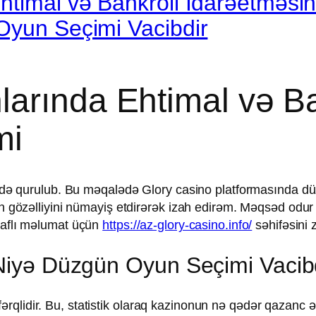
htimal və Bankroll İdarəetməsin
Oyun Seçimi Vacibdir
larında Ehtimal və Ba
mi
ərində qurulub. Bu məqalədə Glory casino platformasında 
ın gözəlliyini nümayiş etdirərək izah edirəm. Məqsəd odur
traflı məlumat üçün
https://az-glory-casino.info/
səhifəsini z
 Niyə Düzgün Oyun Seçimi Vacib
qlidir. Bu, statistik olaraq kazinonun nə qədər qazanc əl