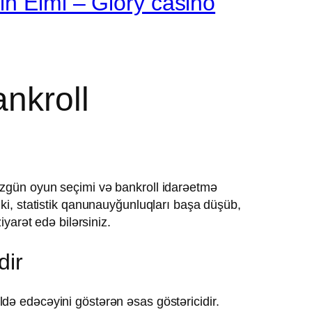
in Elmi – Glory casino
nkroll
düzgün oyun seçimi və bankroll idarəetmə
 ki, statistik qanunauyğunluqları başa düşüb,
iyarət edə bilərsiniz.
dir
də edəcəyini göstərən əsas göstəricidir.