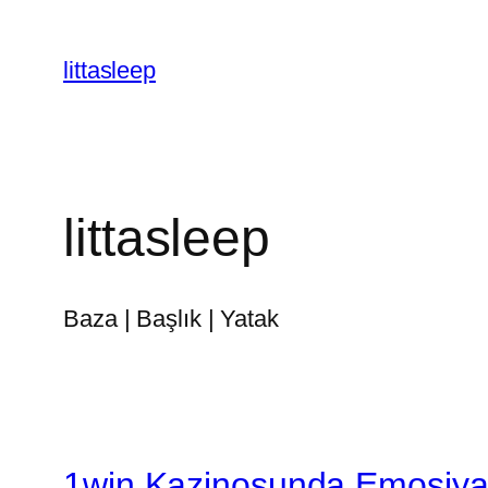
İçeriğe
geç
littasleep
littasleep
Baza | Başlık | Yatak
1win Kazinosunda Emosiyala