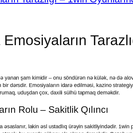
Emosiyaların Tarazlı
də yanan şam kimidir – onu söndürən nə külək, nə də alov,
r dərsdir. Emosiyaların idarə edilməsi, kazino strategiya
orumaq, uduşdan çox, daxili sülhü tapmaq deməkdir.
ın Rolu – Sakitlik Qılıncı
 əsaslanır, lakin əsl ustadlıq ürəyin sakitliyindədir. 1win 