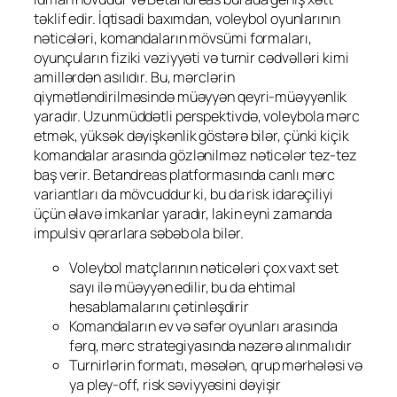
təklif edir. İqtisadi baxımdan, voleybol oyunlarının
nəticələri, komandaların mövsümi formaları,
oyunçuların fiziki vəziyyəti və turnir cədvəlləri kimi
amillərdən asılıdır. Bu, mərclərin
qiymətləndirilməsində müəyyən qeyri-müəyyənlik
yaradır. Uzunmüddətli perspektivdə, voleybola mərc
etmək, yüksək dəyişkənlik göstərə bilər, çünki kiçik
komandalar arasında gözlənilməz nəticələr tez-tez
baş verir. Betandreas platformasında canlı mərc
variantları da mövcuddur ki, bu da risk idarəçiliyi
üçün əlavə imkanlar yaradır, lakin eyni zamanda
impulsiv qərarlara səbəb ola bilər.
Voleybol matçlarının nəticələri çox vaxt set
sayı ilə müəyyən edilir, bu da ehtimal
hesablamalarını çətinləşdirir
Komandaların ev və səfər oyunları arasında
fərq, mərc strategiyasında nəzərə alınmalıdır
Turnirlərin formatı, məsələn, qrup mərhələsi və
ya pley-off, risk səviyyəsini dəyişir