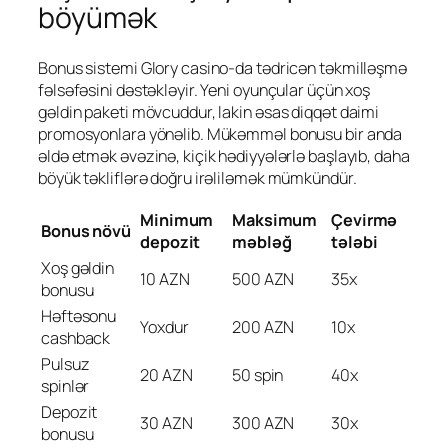
böyümək
Bonus sistemi Glory casino-da tədricən təkmilləşmə
fəlsəfəsini dəstəkləyir. Yeni oyunçular üçün xoş
gəldin paketi mövcuddur, lakin əsas diqqət daimi
promosyonlara yönəlib. Mükəmməl bonusu bir anda
əldə etmək əvəzinə, kiçik hədiyyələrlə başlayıb, daha
böyük təkliflərə doğru irəliləmək mümkündür.
Minimum
Maksimum
Çevirmə
Bonus növü
depozit
məbləğ
tələbi
Xoş gəldin
10 AZN
500 AZN
35x
bonusu
Həftəsonu
Yoxdur
200 AZN
10x
cashback
Pulsuz
20 AZN
50 spin
40x
spinlər
Depozit
30 AZN
300 AZN
30x
bonusu