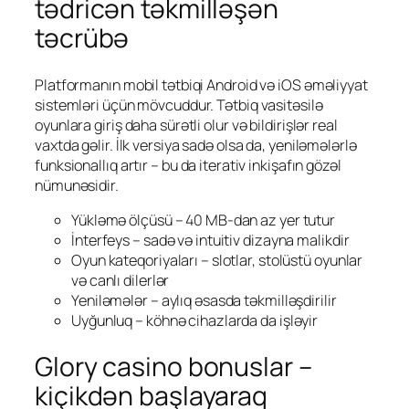
tədricən təkmilləşən
təcrübə
Platformanın mobil tətbiqi Android və iOS əməliyyat
sistemləri üçün mövcuddur. Tətbiq vasitəsilə
oyunlara giriş daha sürətli olur və bildirişlər real
vaxtda gəlir. İlk versiya sadə olsa da, yeniləmələrlə
funksionallıq artır – bu da iterativ inkişafın gözəl
nümunəsidir.
Yükləmə ölçüsü – 40 MB-dan az yer tutur
İnterfeys – sadə və intuitiv dizayna malikdir
Oyun kateqoriyaları – slotlar, stolüstü oyunlar
və canlı dilerlər
Yeniləmələr – aylıq əsasda təkmilləşdirilir
Uyğunluq – köhnə cihazlarda da işləyir
Glory casino bonuslar –
kiçikdən başlayaraq