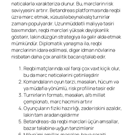
nəticələrlə xarakterizə olunur. Bu, mərclərin risk
səviyyəsini artırır. Betandreas platformasında reqbi
üzrə mərc etmək, xüsusilə beynəlxalq turnirlər
zamanı populyardır. Uzunmüddətli maliyyə təsiri
baxımından, reqbi mərcləri yüksək dəyişkənlik
göstərir, lakin düzgün strategiya ilə gəlir əldə etmək
mümkündür. Diplomatik yanaşma ilə, reqbi
mərclərinin idarə edilməsi, digər idman növlərinə
nisbətən daha çox analitik bacarıq tələb edir.
Reqbi matçlarında xal fərqi çox vaxt kiçik olur,
bu da mərc nəticələrini çətinləşdirir
Komandaların oyun tərzi, məsələn, hücum və
ya müdafiə yönümlü, risk profilinə təsir edir
Turnirlərin formatı, məsələn, altı millət
çempionatı, mərc həcmini artırır
Oyunçuların fiziki hazırlığı, zədə riskini azaldır,
lakin tam aradan qaldırmır
Betandreas-da reqbi mərcləri üçün əmsallar,
bazar tələbinə uyğun tənzimlənir
Mövsümi amillər, məsələn, hava şəraiti,