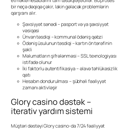
etməklə hesablarını tam təsdiqləyə bilər. Bu proses
bir neçə dəqiqə çəkir, lakin gələcək problemlərin
qarşısını alır.
Şəxsiyyət sənədi – pasport və ya şəxsiyyət
vəsiqəsi
Ünvan təsdiqi – kommunal ödəniş qəbzi
Ödəniş üsulunun təsdiqi – kartın ön tərəfinin
şəkli
Məlumatların şifrələnməsi – SSL texnologiyası
istifadə olunur
İki faktorlu autentifikasiya – əlavə təhlükəsizlik
qatı
Hesabın dondurulması – şübhəli fəaliyyət
zamanı aktivləşir
Glory casino dəstək –
iterativ yardım sistemi
Müştəri dəstəyi Glory casino-da 7/24 fəaliyyət