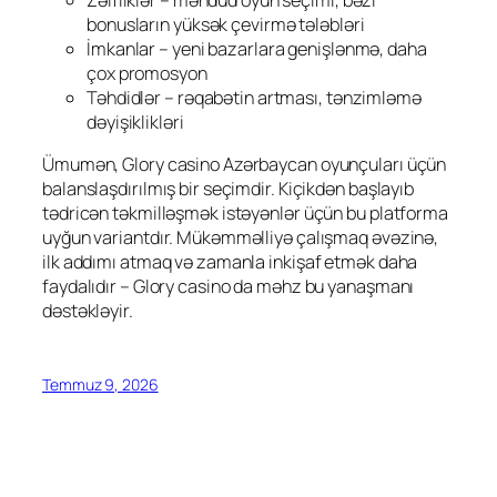
bonusların yüksək çevirmə tələbləri
İmkanlar – yeni bazarlara genişlənmə, daha
çox promosyon
Təhdidlər – rəqabətin artması, tənzimləmə
dəyişiklikləri
Ümumən, Glory casino Azərbaycan oyunçuları üçün
balanslaşdırılmış bir seçimdir. Kiçikdən başlayıb
tədricən təkmilləşmək istəyənlər üçün bu platforma
uyğun variantdır. Mükəmməlliyə çalışmaq əvəzinə,
ilk addımı atmaq və zamanla inkişaf etmək daha
faydalıdır – Glory casino da məhz bu yanaşmanı
dəstəkləyir.
Temmuz 9, 2026