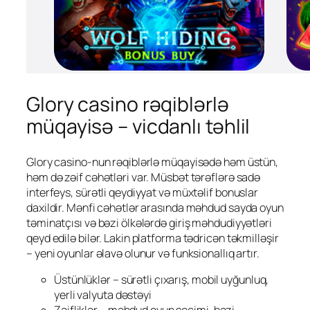
Glory casino rəqiblərlə
müqayisə – vicdanlı təhlil
Glory casino-nun rəqiblərlə müqayisədə həm üstün,
həm də zəif cəhətləri var. Müsbət tərəflərə sadə
interfeys, sürətli qeydiyyat və müxtəlif bonuslar
daxildir. Mənfi cəhətlər arasında məhdud sayda oyun
təminatçısı və bəzi ölkələrdə giriş məhdudiyyətləri
qeyd edilə bilər. Lakin platforma tədricən təkmilləşir
– yeni oyunlar əlavə olunur və funksionallıq artır.
Üstünlüklər – sürətli çıxarış, mobil uyğunluq,
yerli valyuta dəstəyi
Zəifliklər – məhdud oyun seçimi, bəzi