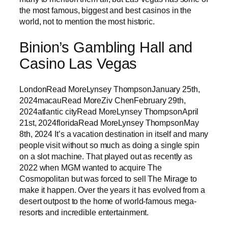
the most famous, biggest and best casinos in the
world, not to mention the most historic.
Binion’s Gambling Hall and
Casino Las Vegas
LondonRead MoreLynsey ThompsonJanuary 25th,
2024macauRead MoreZiv ChenFebruary 29th,
2024atlantic cityRead MoreLynsey ThompsonApril
21st, 2024floridaRead MoreLynsey ThompsonMay
8th, 2024 It’s a vacation destination in itself and many
people visit without so much as doing a single spin
on a slot machine. That played out as recently as
2022 when MGM wanted to acquire The
Cosmopolitan but was forced to sell The Mirage to
make it happen. Over the years it has evolved from a
desert outpost to the home of world-famous mega-
resorts and incredible entertainment.