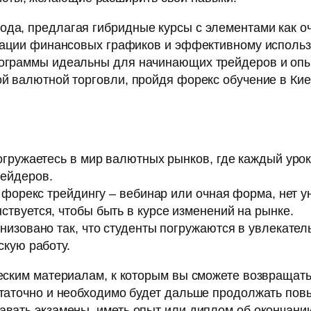
да, предлагая гибридные курсы с элементами как оч
ретации финансовых графиков и эффективному исполь
программы идеальны для начинающих трейдеров и оп
ой валютной торговли, пройдя форекс обучение в Кие
гружаетесь в мир валютных рынков, где каждый урок 
ейдеров.
 форекс трейдингу – вебинар или очная форма, нет у
твуется, чтобы быть в курсе изменений на рынке.
низовано так, что студенты погружаются в увлекател
скую работу.
ческим материалам, к которым вы сможете возвращать
остаточно и необходимо будет дальше продолжать п
авать экзамены, иметь опыт или диплом об окончани