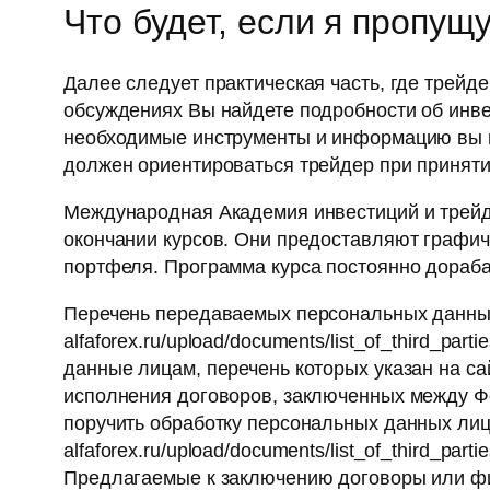
Что будет, если я пропущ
Далее следует практическая часть, где трейд
обсуждениях Вы найдете подробности об инве
необходимые инструменты и информацию вы м
должен ориентироваться трейдер при принятии
Международная Академия инвестиций и трейд
окончании курсов. Они предоставляют графич
портфеля. Программа курса постоянно дораб
Перечень передаваемых персональных данных
alfaforex.ru/upload/documents/list_of_third_
данные лицам, перечень которых указан на сайт
исполнения договоров, заключенных между Фо
поручить обработку персональных данных лицу
alfaforex.ru/upload/documents/list_of_third_p
Предлагаемые к заключению договоры или фи