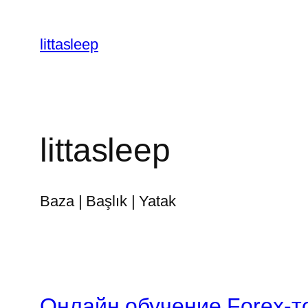
İçeriğe
geç
littasleep
littasleep
Baza | Başlık | Yatak
Онлайн обучение Forex-т