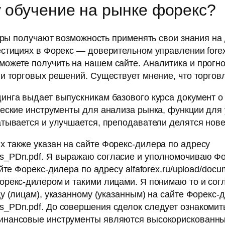
у обучение на рынке форекс?
еры получают возможность применять свои знания на 
стициях в Форекс — доверительном управлении forex
ожете получить на нашем сайте. Аналитика и прогно
 торговых решений. Существует мнение, что торговля
инга выдает выпускникам базового курса документ 
еские инструменты для анализа рынка, функции для 
атывается и улучшается, преподаватели делятся нов
 также указан на сайте Форекс-дилера по адресу
parties_PDn.pdf. Я выражаю согласие и уполномочиваю
е Форекс-дилера по адресу alfaforex.ru/upload/documen
рекс-дилером и такими лицами. Я понимаю то и согл
 (лицам), указанному (указанным) на сайте Форекс-
arties_PDn.pdf. До совершения сделок следует ознакоми
нансовые инструменты являются высокорискованным