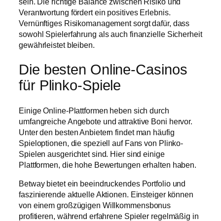
sein. Die richtige Balance zwischen Risiko und
Verantwortung fördert ein positives Erlebnis.
Vernünftiges Risikomanagement sorgt dafür, dass
sowohl Spielerfahrung als auch finanzielle Sicherheit
gewährleistet bleiben.
Die besten Online-Casinos
für Plinko-Spiele
Einige Online-Plattformen heben sich durch
umfangreiche Angebote und attraktive Boni hervor.
Unter den besten Anbietern findet man häufig
Spieloptionen, die speziell auf Fans von Plinko-
Spielen ausgerichtet sind. Hier sind einige
Plattformen, die hohe Bewertungen erhalten haben.
Betway bietet ein beeindruckendes Portfolio und
faszinierende aktuelle Aktionen. Einsteiger können
von einem großzügigen Willkommensbonus
profitieren, während erfahrene Spieler regelmäßig in