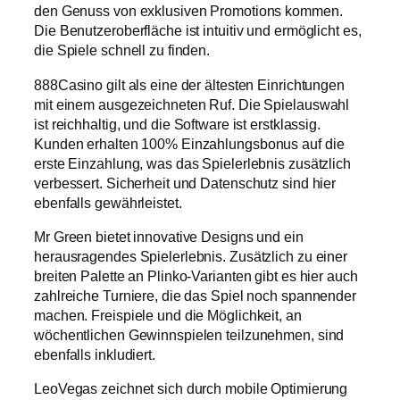
den Genuss von exklusiven Promotions kommen.
Die Benutzeroberfläche ist intuitiv und ermöglicht es,
die Spiele schnell zu finden.
888Casino gilt als eine der ältesten Einrichtungen
mit einem ausgezeichneten Ruf. Die Spielauswahl
ist reichhaltig, und die Software ist erstklassig.
Kunden erhalten 100% Einzahlungsbonus auf die
erste Einzahlung, was das Spielerlebnis zusätzlich
verbessert. Sicherheit und Datenschutz sind hier
ebenfalls gewährleistet.
Mr Green bietet innovative Designs und ein
herausragendes Spielerlebnis. Zusätzlich zu einer
breiten Palette an Plinko-Varianten gibt es hier auch
zahlreiche Turniere, die das Spiel noch spannender
machen. Freispiele und die Möglichkeit, an
wöchentlichen Gewinnspielen teilzunehmen, sind
ebenfalls inkludiert.
LeoVegas zeichnet sich durch mobile Optimierung