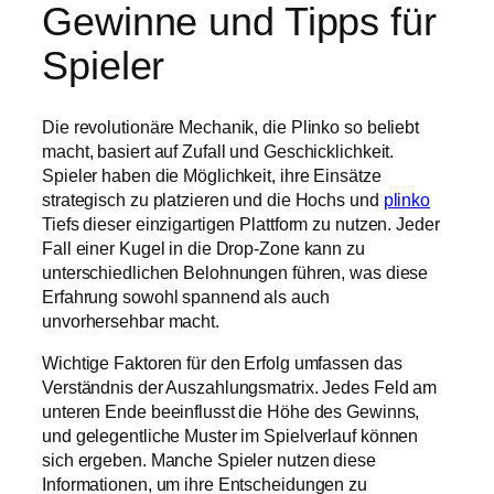
Gewinne und Tipps für
Spieler
Die revolutionäre Mechanik, die Plinko so beliebt
macht, basiert auf Zufall und Geschicklichkeit.
Spieler haben die Möglichkeit, ihre Einsätze
strategisch zu platzieren und die Hochs und
plinko
Tiefs dieser einzigartigen Plattform zu nutzen. Jeder
Fall einer Kugel in die Drop-Zone kann zu
unterschiedlichen Belohnungen führen, was diese
Erfahrung sowohl spannend als auch
unvorhersehbar macht.
Wichtige Faktoren für den Erfolg umfassen das
Verständnis der Auszahlungsmatrix. Jedes Feld am
unteren Ende beeinflusst die Höhe des Gewinns,
und gelegentliche Muster im Spielverlauf können
sich ergeben. Manche Spieler nutzen diese
Informationen, um ihre Entscheidungen zu