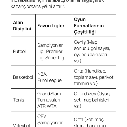
kazanç potansiyelini artırır.
Oyun
Alan
Favori Ligler
Formatlarının
Disiplini
Çeşitliliği
Geniş (Maç
Şampiyonlar
sonucu, gol sayısı,
Futbol
Ligi, Premier
oyuncu bahisleri
Lig, Süper Lig
vs.)
Orta (Handikap,
NBA,
Basketbol
toplam sayı, periyot
EuroLeague
tahmini vb.)
Grand Slam
Orta düzey (Oyun,
Tenis
Turnuvaları,
set, maç bahisleri
ATP, WTA
vs.)
CEV
Orta (Set, maç
Şampiyonlar
Voleybol
skoru, handikap