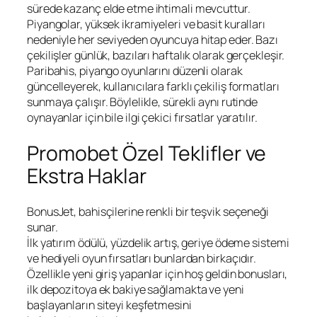
sürede kazanç elde etme ihtimali mevcuttur.
Piyangolar, yüksek ikramiyeleri ve basit kuralları
nedeniyle her seviyeden oyuncuya hitap eder. Bazı
çekilişler günlük, bazıları haftalık olarak gerçekleşir.
Paribahis, piyango oyunlarını düzenli olarak
güncelleyerek, kullanıcılara farklı çekiliş formatları
sunmaya çalışır. Böylelikle, sürekli aynı rutinde
oynayanlar için bile ilgi çekici fırsatlar yaratılır.
Promobet Özel Teklifler ve
Ekstra Haklar
BonusJet, bahisçilerine renkli bir teşvik seçeneği
sunar.
İlk yatırım ödülü, yüzdelik artış, geriye ödeme sistemi
ve hediyeli oyun fırsatları bunlardan birkaçıdır.
Özellikle yeni giriş yapanlar için hoş geldin bonusları,
ilk depozitoya ek bakiye sağlamakta ve yeni
başlayanların siteyi keşfetmesini