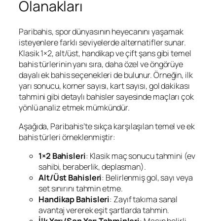
Olanakları
Paribahis, spor dünyasının heyecanını yaşamak
isteyenlere farklı seviyelerde alternatifler sunar.
Klasik 1×2, alt/üst, handikap ve çift şans gibi temel
bahis türlerinin yanı sıra, daha özel ve öngörüye
dayalı ek bahis seçenekleri de bulunur. Örneğin, ilk
yarı sonucu, korner sayısı, kart sayısı, gol dakikası
tahmini gibi detaylı bahisler sayesinde maçları çok
yönlü analiz etmek mümkündür.
Aşağıda, Paribahis’te sıkça karşılaşılan temel ve ek
bahis türleri örneklenmiştir:
1×2 Bahisleri
: Klasik maç sonucu tahmini (ev
sahibi, beraberlik, deplasman).
Alt/Üst Bahisleri
: Belirlenmiş gol, sayı veya
set sınırını tahmin etme.
Handikap Bahisleri
: Zayıf takıma sanal
avantaj vererek eşit şartlarda tahmin.