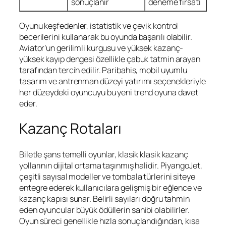
sonuçlanır
deneme fırsatı
Oyunu keşfedenler, istatistik ve çevik kontrol
becerilerini kullanarak bu oyunda başarılı olabilir.
Aviator’un gerilimli kurgusu ve yüksek kazanç-
yüksek kayıp dengesi özellikle çabuk tatmin arayan
tarafından tercih edilir. Paribahis, mobil uyumlu
tasarım ve antrenman düzeyi yatırımı seçenekleriyle
her düzeydeki oyuncuyu bu yeni trend oyuna davet
eder.
Kazanç Rotaları
Biletle şans temelli oyunlar, klasik klasik kazanç
yollarının dijital ortama taşınmış halidir. PiyangoJet,
çeşitli sayısal modeller ve tombala türlerini siteye
entegre ederek kullanıcılara gelişmiş bir eğlence ve
kazanç kapısı sunar. Belirli sayıları doğru tahmin
eden oyuncular büyük ödüllerin sahibi olabilirler.
Oyun süreci genellikle hızla sonuçlandığından, kısa