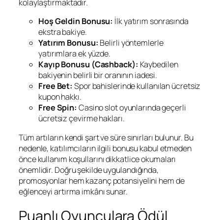
kolaylaştırmaktadır.
Hoş Geldin Bonusu:
İlk yatırım sonrasında
ekstra bakiye.
Yatırım Bonusu:
Belirli yöntemlerle
yatırımlara ek yüzde.
Kayıp Bonusu (Cashback):
Kaybedilen
bakiyenin belirli bir oranının iadesi.
Free Bet:
Spor bahislerinde kullanılan ücretsiz
kupon hakkı.
Free Spin:
Casino slot oyunlarında geçerli
ücretsiz çevirme hakları.
Tüm artıların kendi şart ve süre sınırları bulunur. Bu
nedenle, katılımcıların ilgili bonusu kabul etmeden
önce kullanım koşullarını dikkatlice okumaları
önemlidir. Doğru şekilde uygulandığında,
promosyonlar hem kazanç potansiyelini hem de
eğlenceyi artırma imkânı sunar.
Puanlı Oyunculara Ödül