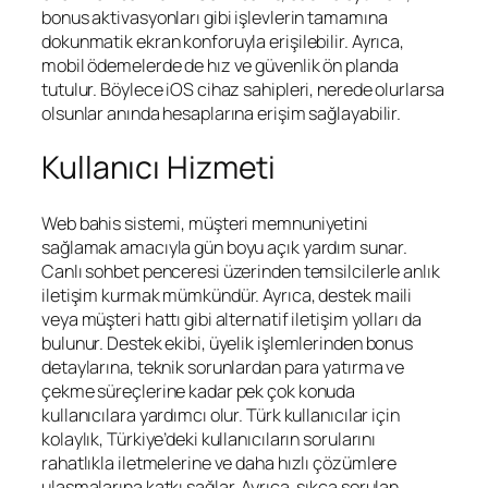
bonus aktivasyonları gibi işlevlerin tamamına
dokunmatik ekran konforuyla erişilebilir. Ayrıca,
mobil ödemelerde de hız ve güvenlik ön planda
tutulur. Böylece iOS cihaz sahipleri, nerede olurlarsa
olsunlar anında hesaplarına erişim sağlayabilir.
Kullanıcı Hizmeti
Web bahis sistemi, müşteri memnuniyetini
sağlamak amacıyla gün boyu açık yardım sunar.
Canlı sohbet penceresi üzerinden temsilcilerle anlık
iletişim kurmak mümkündür. Ayrıca, destek maili
veya müşteri hattı gibi alternatif iletişim yolları da
bulunur. Destek ekibi, üyelik işlemlerinden bonus
detaylarına, teknik sorunlardan para yatırma ve
çekme süreçlerine kadar pek çok konuda
kullanıcılara yardımcı olur. Türk kullanıcılar için
kolaylık, Türkiye’deki kullanıcıların sorularını
rahatlıkla iletmelerine ve daha hızlı çözümlere
ulaşmalarına katkı sağlar. Ayrıca, sıkça sorulan