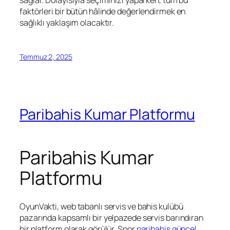
sağlar. Dolayısıyla seçiminizi yaparken, tüm bu
faktörleri bir bütün hâlinde değerlendirmek en
sağlıklı yaklaşım olacaktır.
Temmuz 2, 2025
Paribahis Kumar Platformu
Paribahis Kumar
Platformu
OyunVakti, web tabanlı servis ve bahis kulübü
pazarında kapsamlı bir yelpazede servis barındıran
bir platform olarak görülür. Spor
paribahis güncel