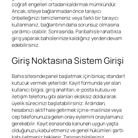
coğrafi engelleri ortadan kaldırmak mümkündür.
Ancak, siteye bağlanmadan önce tarayıcı
önbelleğinizi temizlemeniz veya farklı bir tarayıcı
kullanmanız, bağlantının daha sorunsuz olmasına
yardımcı olabilir. Sonrasında, Paribahis’e rahatlıkla
giriş yaparak bahislerinize kaldığınız yerden devam
edebilirsiniz.
Giriş Noktasına Sistem Girişi
Bahis sitesinde panel başlatmak için birkaç standart
kutucuk vermek yeterlidir. Kayıt formunda yer alan
kullanıcı bilgisi, giriş anahtarı, e-posta kutusu ve
iletişim telefonu gibi alanları eksiksiz doldurarak
üyelik sürecinizi başlatabilirsiniz. Ardından,
hesabınızı aktif hale getirmek için e-mailinize veya
cep telefonunuza gelen onay eylemini onaylamanız
gerekebilir. Kayıt esnasında kanunen uygun yaşta
olduğunuzu kabul etmeniz ve genel hükümleri şartlı
kabul etmeniz beklenir. Tanınan bilgileriniz