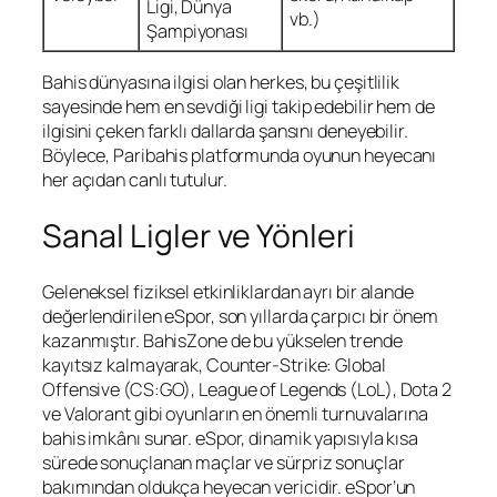
Ligi, Dünya
vb.)
Şampiyonası
Bahis dünyasına ilgisi olan herkes, bu çeşitlilik
sayesinde hem en sevdiği ligi takip edebilir hem de
ilgisini çeken farklı dallarda şansını deneyebilir.
Böylece, Paribahis platformunda oyunun heyecanı
her açıdan canlı tutulur.
Sanal Ligler ve Yönleri
Geleneksel fiziksel etkinliklardan ayrı bir alande
değerlendirilen eSpor, son yıllarda çarpıcı bir önem
kazanmıştır. BahisZone de bu yükselen trende
kayıtsız kalmayarak, Counter-Strike: Global
Offensive (CS:GO), League of Legends (LoL), Dota 2
ve Valorant gibi oyunların en önemli turnuvalarına
bahis imkânı sunar. eSpor, dinamik yapısıyla kısa
sürede sonuçlanan maçlar ve sürpriz sonuçlar
bakımından oldukça heyecan vericidir. eSpor’un