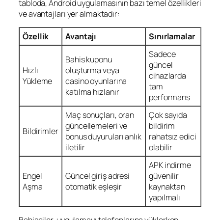
tabloda, Android uygulamasının bazı temel özellikleri
ve avantajları yer almaktadır:
Özellik
Avantajı
Sınırlamalar
Sadece
Bahis kuponu
güncel
Hızlı
oluşturma veya
cihazlarda
Yükleme
casino oyunlarına
tam
katılma hızlanır
performans
Maç sonuçları, oran
Çok sayıda
güncellemeleri ve
bildirim
Bildirimler
bonus duyuruları anlık
rahatsız edici
iletilir
olabilir
APK indirme
Engel
Güncel giriş adresi
güvenilir
Aşma
otomatik eşleşir
kaynaktan
yapılmalı