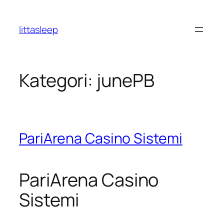
İçeriğe
geç
littasleep
Kategori:
junePB
PariArena Casino Sistemi
PariArena Casino
Sistemi