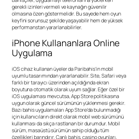
Bahisçiler, uygulamayı telefonlarına yüklerken
gerekli izinleri vermeli ve kaynağın güvenilir
olmasına özen göstermelidir. Bu sayede hem oyun
keyfini sorunsuz şekilde yaşayabilir hem de yüksek
performanstan yararlanabilirler.
iPhone Kullananlara Online
Uygulama
iOS cihaz kullanan üyeler da Paribahis’in mobil
uyumlu tasarımından yararlanabilir. Site, Safari veya
farklı bir tarayıcı üzerinden açıldığında ekran
boyutuna otomatik olarak uyum sağlar. Eğer özel bir
iOS uygulaması mevcutsa, App Store politikasına
uygun olarak güncel sürümünün yüklenmesi gerekir.
Bazı bahis uygulamaları App Store’da bulunmadığı
için kullanıcıların direkt olarak mobil web sürümünü
kullanması da sıkça rastlanan bir durumdur. Mobil
sürüm, masaüstü sürümün sahip olduğu tüm
özellikleri barındırır. Canlı bahis, casino oyunları,