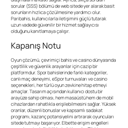
sorular (SSS) bölümü de web sitede yer alarak basit
sorunların hızlıca çözülmesine yardımcı olur.
Paribahis, kullanıcılarla iletişimini güçlü tutarak
uzun vadede güvenilir bir hizmet sağlayıcısı
olduğunu kanıtlamaya çalışır.
Kapanış Notu
Oyun çözümü, çevrimiçi bahis ve casino dünyasında
çeşitlilik ve güvenlik arayanlar için cazip bir
platformdur. Spor bahislerinde farklı kategoriler,
canlı maç deneyimi, eSpor turnuvaları ve casino
seçenekleri, her türlü oyun zevkine hitap etmeyi
amaçlar. Tasarım açısından kullanıcı dostu bir
arayüze sahip olması, hem masaüstü hem de mobil
cihazlardan rahatlıkla erişilebilmesini sağlar. Yüksek
oranlar, düzenli bonuslar ve kapsamlı sadakat
programı, kazanç potansiyelini artırarak oyuncuları
sitede tutmayı başarıyor. Elbette erişim engelleri