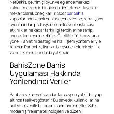
NetBahis, çevrimiçi oyun ve eğlence merkezi
kulvarında zengin bir alanda destek hazırlayan bir
mekan olarak öne çıkarılır. Spor
paribahis
kuponlarından canlı bahis seçeneklerine, renkli şans
oyunlarından profesyonel canlı oyun başlatıcısı
etkinliklerine kadar farklı ilgi tercihlerine sahip
oyuncuları kendine etkiler. Özellikle Türk pazarına
yönelik anlatım desteği ve hızlı işlem yöntemleriyle
tanınan Paribahis, lisanslı bir oyuncu olarak gizlilik
ve netlik konularında da yetkindir.
BahisZone Bahis
Uygulaması Hakkında
Yönlendirici Veriler
Paribahis, küresel standartlara uygun yetkili bir yapı
altında faaliyet gösterir. Bu sayede, kullanıcılarına
adil ve güvenilir bir ortam sunmayı hedefler. Site,
modern şifreleme teknolojileri ve düzenli