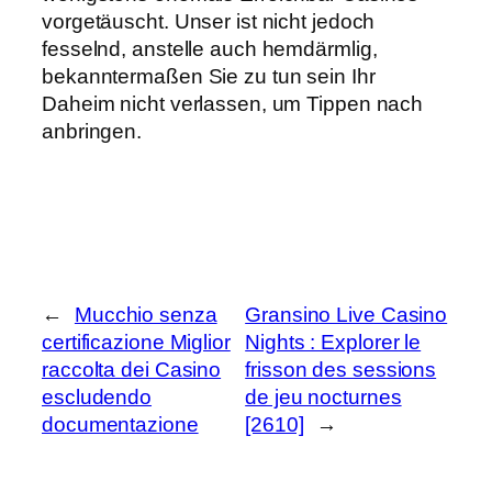
vorgetäuscht. Unser ist nicht jedoch
fesselnd, anstelle auch hemdärmlig,
bekanntermaßen Sie zu tun sein Ihr
Daheim nicht verlassen, um Tippen nach
anbringen.
←
Mucchio senza
Gransino Live Casino
certificazione Miglior
Nights : Explorer le
raccolta dei Casino
frisson des sessions
escludendo
de jeu nocturnes
documentazione
[2610]
→