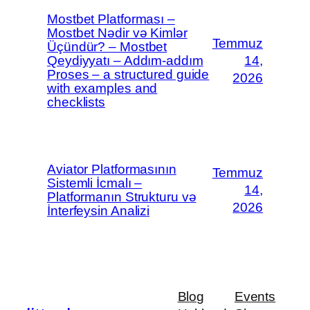
Mostbet Platforması –
Mostbet Nədir və Kimlər
Temmuz
Üçündür? – Mostbet
Qeydiyyatı – Addım-addım
14,
Proses – a structured guide
2026
with examples and
checklists
Aviator Platformasının
Temmuz
Sistemli İcmalı –
14,
Platformanın Strukturu və
2026
İnterfeysin Analizi
Blog
Events