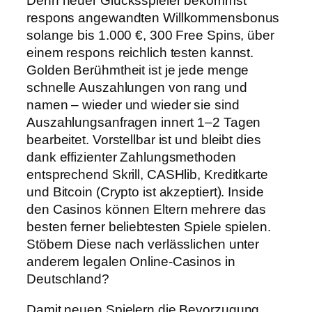
Denn neuer Glücksspieler bekommst
respons angewandten Willkommensbonus
solange bis 1.000 €, 300 Free Spins, über
einem respons reichlich testen kannst.
Golden Berühmtheit ist je jede menge
schnelle Auszahlungen von rang und
namen – wieder und wieder sie sind
Auszahlungsanfragen innert 1–2 Tagen
bearbeitet. Vorstellbar ist und bleibt dies
dank effizienter Zahlungsmethoden
entsprechend Skrill, CASHlib, Kreditkarte
und Bitcoin (Crypto ist akzeptiert). Inside
den Casinos können Eltern mehrere das
besten ferner beliebtesten Spiele spielen.
Stöbern Diese nach verlässlichen unter
anderem legalen Online-Casinos in
Deutschland?
Damit neuen Spielern die Bevorzugung