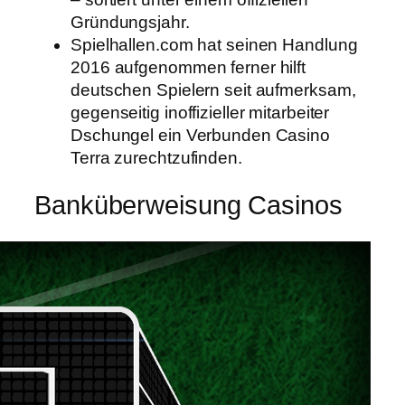
Gründungsjahr.
Spielhallen.com hat seinen Handlung
2016 aufgenommen ferner hilft
deutschen Spielern seit aufmerksam,
gegenseitig inoffizieller mitarbeiter
Dschungel ein Verbunden Casino
Terra zurechtzufinden.
Banküberweisung Casinos